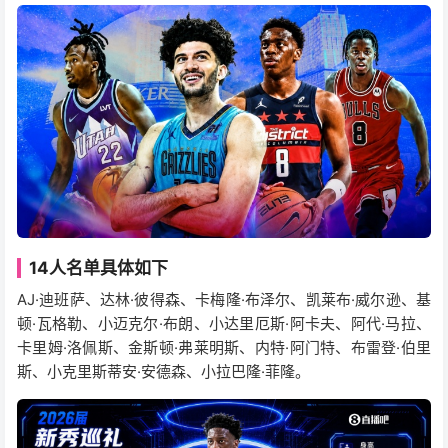
14人名单具体如下
AJ·迪班萨、达林·彼得森、卡梅隆·布泽尔、凯莱布·威尔逊、基
顿·瓦格勒、小迈克尔·布朗、小达里厄斯·阿卡夫、阿代·马拉、
卡里姆·洛佩斯、金斯顿·弗莱明斯、内特·阿门特、布雷登·伯里
斯、小克里斯蒂安·安德森、小拉巴隆·菲隆。