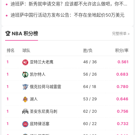
迪班萨：新秀就申请交易？应该都不允许这么做吧，你不能
这么做
迪班萨中国行活动方发布公告：不存在坐地起价50万美元
🏆 NBA 积分榜
完整榜单 >
排名
球队
胜/负
积分/率
1
亚特兰大老鹰
46 / 36
0.561
1
凯尔特人
56 / 26
0.683
1
俄克拉荷马城雷霆
64 / 18
0.780
1
湖人
53 / 29
0.646
1
圣安东尼奥马刺
62 / 20
0.756
1
底特律活塞
60 / 22
0.732