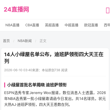
24直播网
NBA直播
CBA直播
英超直播
中超直播
欧冠直播
西
首页
NBA新闻
正文
/
/
14人小绿屋名单公布，迪班萨领衔四大天王在
列
2026-06-10 03:40
来源：本站原创
738 阅读
小绿屋首批名单揭晓 迪班萨领衔
ESPN选秀专家Jeremy Woo报道，数位消息人士透露，2026
年NBA选秀第一批小绿屋邀请函今日发出，共14名球员。状元
大热AJ·迪班萨领衔，四大天王悉数在列。