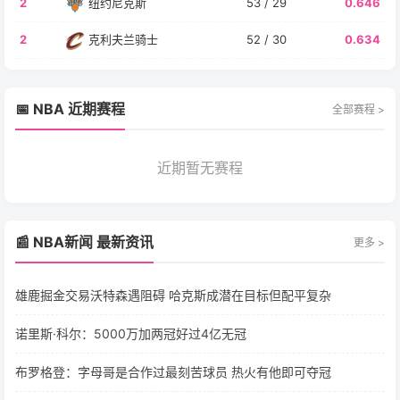
2
纽约尼克斯
53 / 29
0.646
2
克利夫兰骑士
52 / 30
0.634
📅 NBA 近期赛程
全部赛程 >
近期暂无赛程
📰 NBA新闻 最新资讯
更多 >
雄鹿掘金交易沃特森遇阻碍 哈克斯成潜在目标但配平复杂
诺里斯·科尔：5000万加两冠好过4亿无冠
布罗格登：字母哥是合作过最刻苦球员 热火有他即可夺冠