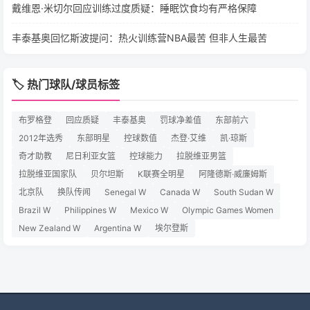
戴维恩·米切尔回应训练过度质疑：睡眠饮食均有严格保障
丰泰基奥回忆斯波提问：热火训练营NBA最苦 但非人生最苦
🏷️ 热门球队/球员标签
布罗格登
回应质疑
丰泰基奥
罚球净差值
东部前六
2012年选秀
东部明星
控球数值
杰登·艾维
凯·琼斯
奇才助教
尼日利亚女篮
控球能力
拉脱维亚男篮
拉脱维亚国家队
贝尔坦斯
K联赛全明星
阿隆德斯·威廉姆斯
北京队
换队传闻
Senegal W
Canada W
South Sudan W
Brazil W
Philippines W
Mexico W
Olympic Games Women
New Zealand W
Argentina W
埃尔登斯