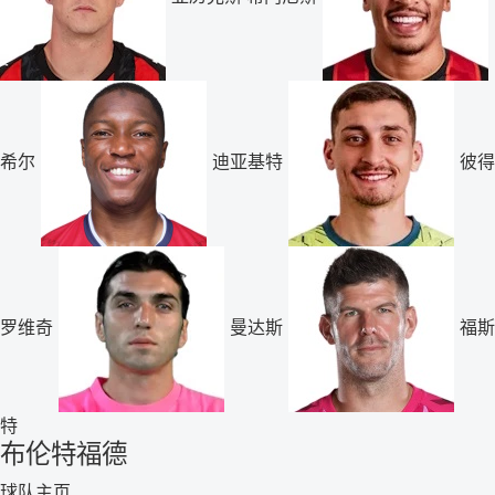
希尔
迪亚基特
彼得
罗维奇
曼达斯
福斯
特
布伦特福德
球队主页