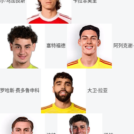
尔·马加良斯
卡拉菲奥里
塞特福德
阿列克谢·
罗哈斯·费多鲁申科
大卫·拉亚