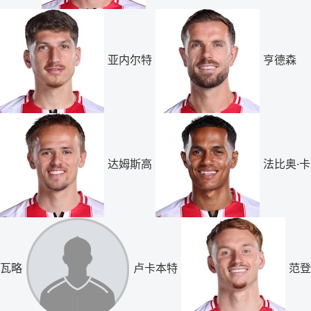
亚内尔特
亨德森
达姆斯高
法比奥·卡
瓦略
卢卡本特
范登