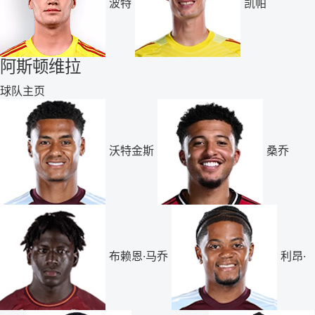
波特
凯帕
阿斯顿维拉
球队主页
沃特金斯
桑乔
布赖恩·马乔
利昂·