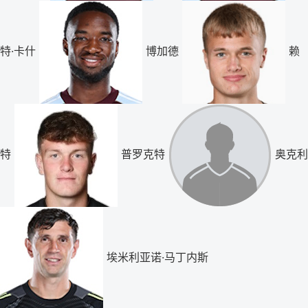
特·卡什
博加德
赖
特
普罗克特
奥克利
埃米利亚诺·马丁内斯