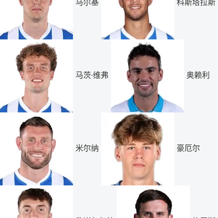
马尔基
科斯塔拉斯
马茨·维弗
奥赖利
米尔纳
豪厄尔