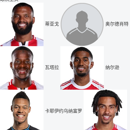
蒂亚戈
奥尔德肖特
瓦塔拉
纳尔逊
卡耶伊约乌纳富罗