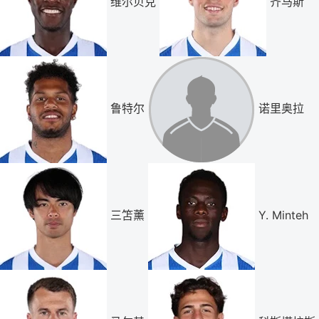
维尔贝克
齐马斯
鲁特尔
诺里奥拉
三笘薰
Y. Minteh