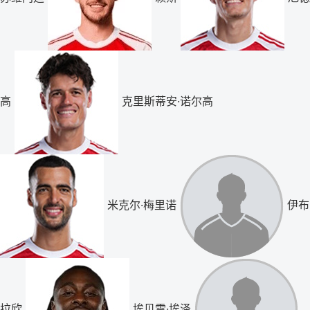
高
克里斯蒂安·诺尔高
米克尔·梅里诺
伊布
拉欣
埃贝雷·埃泽