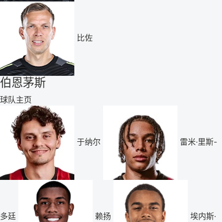
比佐
伯恩茅斯
球队主页
于纳尔
雷米·里斯-
多廷
赖扬
埃内斯·