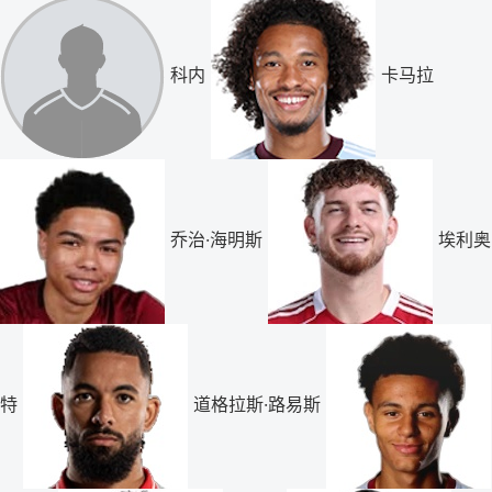
科内
卡马拉
乔治·海明斯
埃利奥
特
道格拉斯·路易斯