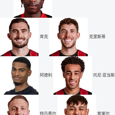
库克
克里斯蒂
阿德利
托尼·亚当斯
特吕费尔
索莱尔