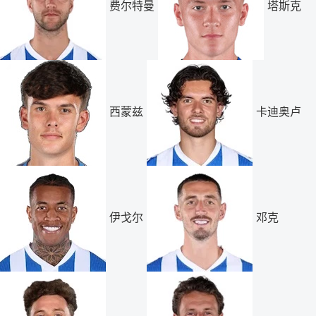
费尔特曼
塔斯克
西蒙兹
卡迪奥卢
伊戈尔
邓克