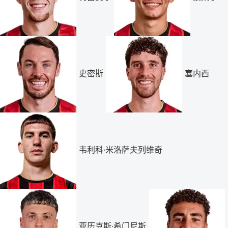
史密斯
塞内西
韦利科·米洛萨夫列维奇
亚历克斯·希门尼斯