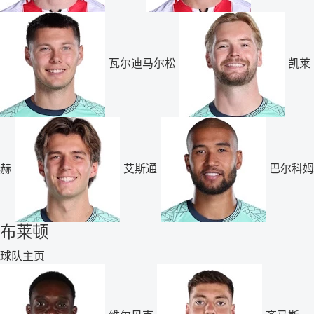
瓦尔迪马尔松
凯莱
赫
艾斯通
巴尔科姆
布莱顿
球队主页