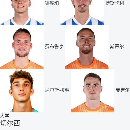
德库珀
博斯卡利
费布鲁亨
斯蒂尔
尼尔斯·拉明
麦吉尔
大学
切尔西