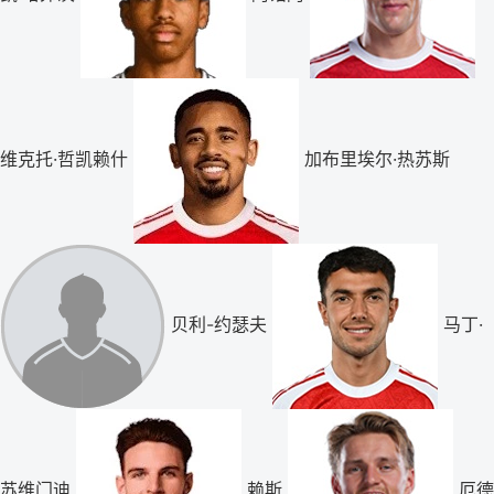
维克托·哲凯赖什
加布里埃尔·热苏斯
贝利-约瑟夫
马丁·
苏维门迪
赖斯
厄德