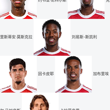
约书亚·尼科尔斯
克
里斯蒂安·莫斯克拉
刘易斯-斯凯利
因卡皮耶
加布里埃