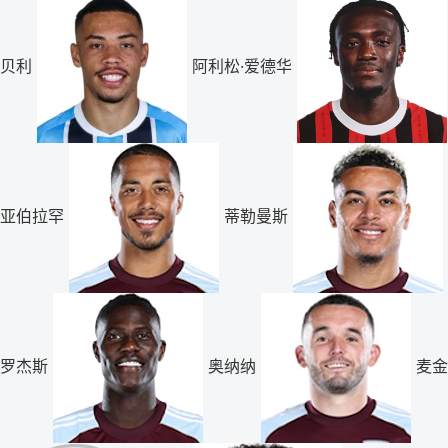
贝利
阿利松·爱德华
亚伯拉罕
蒂勒曼斯
罗杰斯
奥纳纳
麦金