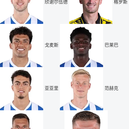
欣谢尔伍德
格罗斯
戈麦斯
巴莱巴
亚亚里
范赫克