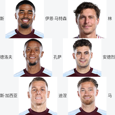
斯
伊恩·马特森
林
德洛夫
孔萨
安德烈
斯·加西亚
迪涅
马