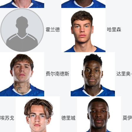
霍兰德
哈里森
费尔南德斯
达里奥·
埃苏戈
德里城
莫伊