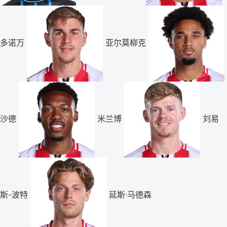
多诺万
亚尔莫柳克
沙德
米兰博
刘易
斯-波特
延斯·马德森