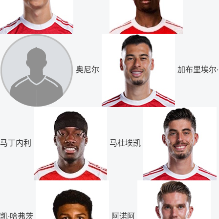
奥尼尔
加布里埃尔·
马丁内利
马杜埃凯
凯·哈弗茨
阿诺阿