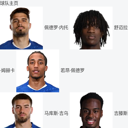
球队主页
佩德罗·内托
舒迈拉
·姆赫卡
若昂·佩德罗
马库斯·吉乌
吉滕斯