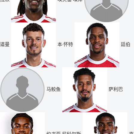
道曼
本·怀特
廷伯
马鲛鱼
萨利巴