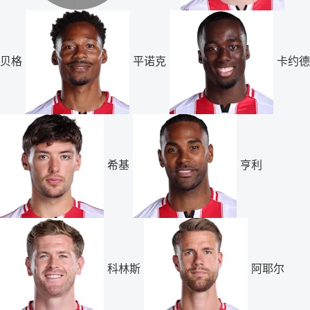
贝格
平诺克
卡约德
希基
亨利
科林斯
阿耶尔