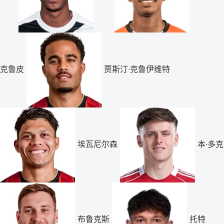
克鲁皮
贾斯汀·克鲁伊维特
埃瓦尼尔森
本·多克
布鲁克斯
托特