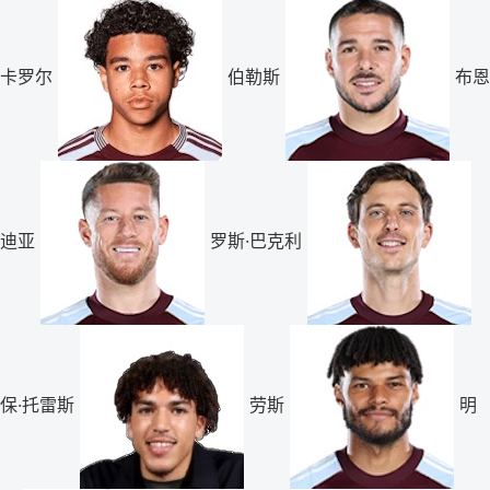
卡罗尔
伯勒斯
布恩
迪亚
罗斯·巴克利
保·托雷斯
劳斯
明