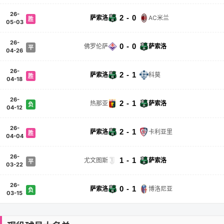
26-
2 - 0
萨索洛
AC米兰
胜
05-03
26-
0 - 0
佛罗伦萨
萨索洛
平
04-26
26-
2 - 1
萨索洛
科莫
胜
04-18
26-
2 - 1
热那亚
萨索洛
负
04-12
26-
2 - 1
萨索洛
卡利亚里
胜
04-04
26-
1 - 1
尤文图斯
萨索洛
平
03-22
26-
0 - 1
萨索洛
博洛尼亚
负
03-15