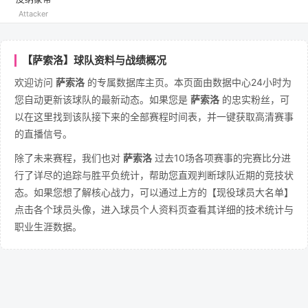
Attacker
【萨索洛】球队资料与战绩概况
欢迎访问
萨索洛
的专属数据库主页。本页面由数据中心24小时为
您自动更新该球队的最新动态。如果您是
萨索洛
的忠实粉丝，可
以在这里找到该队接下来的全部赛程时间表，并一键获取高清赛事
的直播信号。
除了未来赛程，我们也对
萨索洛
过去10场各项赛事的完赛比分进
行了详尽的追踪与胜平负统计，帮助您直观判断球队近期的竞技状
态。如果您想了解核心战力，可以通过上方的【现役球员大名单】
点击各个球员头像，进入球员个人资料页查看其详细的技术统计与
职业生涯数据。