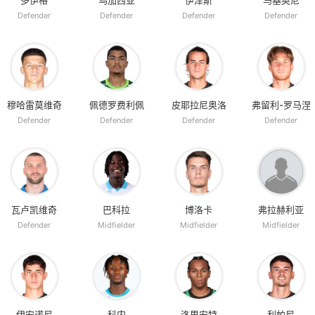
多伊格
乌加西亚
伊泽斯
马基奥尼
Defender
Defender
Defender
Defender
穆哈雷莫维奇
佩德罗费利佩
皮耶拉尼奥洛
弗留利-罗马涅
Defender
Defender
Defender
Defender
瓦卢凯维奇
巴科拉
博洛卡
弗拉赫利亚
Defender
Midfielder
Midfielder
Midfielder
伊安诺尼
科内
洛里安特
利帕尼