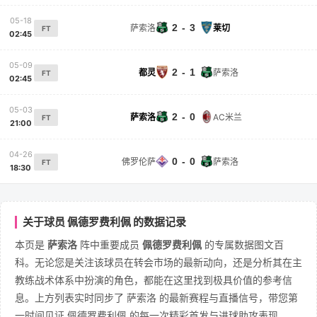
05-18
2 - 3
萨索洛
莱切
FT
02:45
05-09
2 - 1
都灵
萨索洛
FT
02:45
05-03
2 - 0
萨索洛
AC米兰
FT
21:00
04-26
0 - 0
佛罗伦萨
萨索洛
FT
18:30
关于球员 佩德罗费利佩 的数据记录
本页是
萨索洛
阵中重要成员
佩德罗费利佩
的专属数据图文百
科。无论您是关注该球员在转会市场的最新动向，还是分析其在主
教练战术体系中扮演的角色，都能在这里找到极具价值的参考信
息。上方列表实时同步了 萨索洛 的最新赛程与直播信号，带您第
一时间见证 佩德罗费利佩 的每一次精彩首发与进球助攻表现。