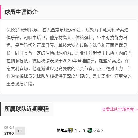
球员生涯简介
佩德罗·费利佩是一名巴西籍足球运动员，现效力于意大利萨索洛
俱乐部，司职中后卫。他身材高大，体格强壮，空中对抗能力出
色，是后防线的可靠屏障。其技术特点以防守选位和正面拦截见
长，同时具备一定的后场出球能力。职业生涯起步于巴西国内的巴
拉纳竞技队，凭借稳健表现于2020年登陆欧洲，加盟萨索洛。在
意大利赛场，他逐渐适应更高强度的比赛节奏，虽非绝对主力，但
作为轮换球员为球队防线提供了深度与硬度，是其职业生涯至今的
重要发展阶段。
所属球队近期赛程
查看球队全部赛程 >
05-24
1 - 0
帕尔马
萨索洛
FT
21:00