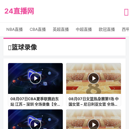
24直播网
NBA直播
CBA直播
英超直播
中超直播
欧冠直播
西
篮球录像
08月07日CBA夏季联赛启东
08月07日女篮热身赛第1场 中
站 江苏 – 深圳 全场录像【全
国女篮 – 尼日利亚女篮 全场录
场录像+集锦】
像【全场录像+集锦】