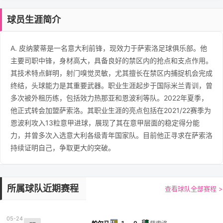
球员生涯简介
A. 皮纳蒙蒂是一名意大利前锋，现效力于萨索洛足球俱乐部。他
主要司职中锋，身材高大，具备良好的禁区内的抢点和支点作用。
其技术特点鲜明，射门嗅觉灵敏，尤其擅长在禁区内捕捉机会完成
终结，头球能力是其重要武器。职业生涯起步于国际米兰青训，曾
多次被外租历练，包括效力热那亚和恩波利等队。2022年夏季，
他正式转会加盟萨索洛。其职业生涯的亮点包括在2021/22赛季为
恩波利攻入13粒意甲进球，展现了其在意甲层面的稳定得分能
力，并曾多次入选意大利各级青年国家队。目前他正寻求在萨索洛
持续证明自己，争取更大的突破。
所属球队近期赛程
查看球队全部赛程 >
05-24