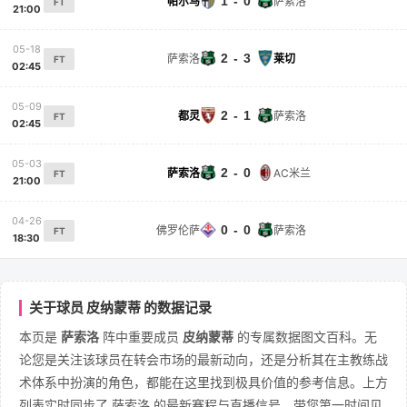
1 - 0
帕尔马
萨索洛
FT
21:00
05-18
2 - 3
萨索洛
莱切
FT
02:45
05-09
2 - 1
都灵
萨索洛
FT
02:45
05-03
2 - 0
萨索洛
AC米兰
FT
21:00
04-26
0 - 0
佛罗伦萨
萨索洛
FT
18:30
关于球员 皮纳蒙蒂 的数据记录
本页是
萨索洛
阵中重要成员
皮纳蒙蒂
的专属数据图文百科。无
论您是关注该球员在转会市场的最新动向，还是分析其在主教练战
术体系中扮演的角色，都能在这里找到极具价值的参考信息。上方
列表实时同步了 萨索洛 的最新赛程与直播信号，带您第一时间见