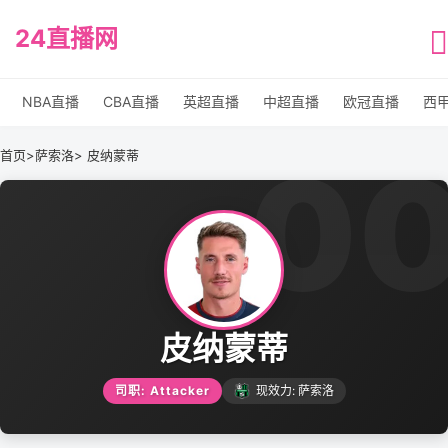
24直播网
NBA直播
CBA直播
英超直播
中超直播
欧冠直播
西
0
首页
>
萨索洛
> 皮纳蒙蒂
皮纳蒙蒂
司职: Attacker
现效力: 萨索洛