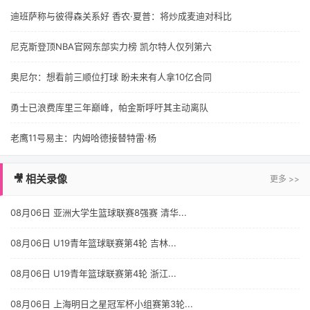
迪班萨称与彼得森关系好 香农·夏普：将炒成麦迪对科比
尼克斯登顶NBA官网东部实力榜 凯尔特人仅列第六
奥尼尔：想看前三顺位打球 盼未来有人拿10亿合同
勇士已浪费库里三年巅峰，帕金斯呼吁其主动离队
老鹰11号易主：内姆哈德接替特雷·杨
🎥 相关录像
更多 >>
08月06日 亚洲大学生篮球联赛8强赛 清华...
08月06日 U19青年篮球联赛第4轮 吉林...
08月06日 U19青年篮球联赛第4轮 浙江...
08月06日 上海明日之星冠军杯小组赛第3轮...