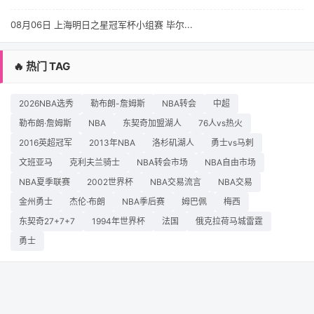
08月06日 上海明日之星冠军杯小组赛 毕尔...
🔥 热门 TAG
2026NBA选秀
勒布朗-詹姆斯
NBA转会
中超
勒布朗·詹姆斯
NBA
东契奇加盟湖人
76人vs热火
2016英超冠军
2013年NBA
洛杉矶湖人
勇士vs马刺
文班亚马
克利夫兰骑士
NBA转会市场
NBA自由市场
NBA夏季联赛
2002世界杯
NBA交易流言
NBA交易
金州勇士
杰伦·布朗
NBA季后赛
姆巴佩
梅西
东契奇27+7+7
1994年世界杯
法国
俄克拉荷马城雷霆
勇士