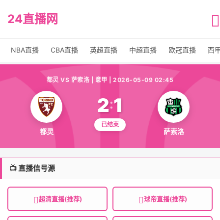
24直播网
NBA直播
CBA直播
英超直播
中超直播
欧冠直播
西
都灵 VS 萨索洛 | 意甲 | 2026-05-09 02:45
2
1
:
已结束
都灵
萨索洛
📺 直播信号源
超清直播(推荐)
球帝直播(推荐)