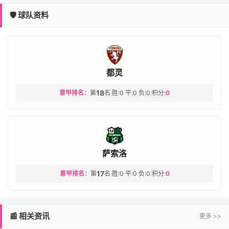
🛡️ 球队资料
都灵
18
意甲排名：
第
名
胜:0 平:0 负:0
积分:
0
|
|
萨索洛
17
意甲排名：
第
名
胜:0 平:0 负:0
积分:
0
|
|
📰 相关资讯
更多 >>