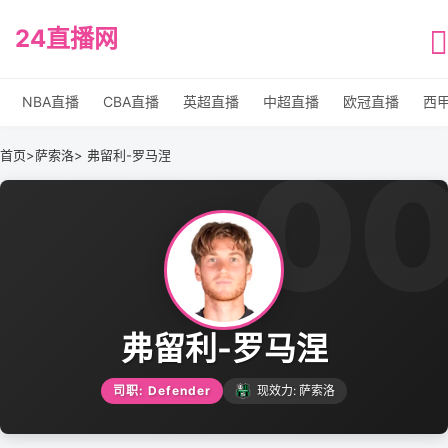
24直播网
NBA直播
CBA直播
英超直播
中超直播
欧冠直播
西
0
首页
>
萨索洛
> 弗留利-罗马涅
弗留利-罗马涅
司职: Defender
现效力: 萨索洛