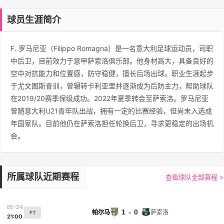
球员生涯简介
F. 罗马尼亚（Filippo Romagna）是一名意大利足球运动员，司职
中后卫，目前效力于意甲萨索洛俱乐部。他身材高大，具备良好的
空中对抗能力和位置感，防守稳健，擅长后场出球。职业生涯起步
于尤文图斯青训，曾辗转卡利亚里并逐渐成为后防主力，帮助球队
在2019/20赛季保级成功。2022年夏季转会至萨索洛。罗马尼亚
曾随意大利U21青年队出战，拥有一定的比赛经验，但尚未入选成
年国家队。目前他仍在萨索洛担任轮换后卫，寻求更稳定的出场机
会。
所属球队近期赛程
查看球队全部赛程 >
05-24
1 - 0
帕尔马
萨索洛
FT
21:00