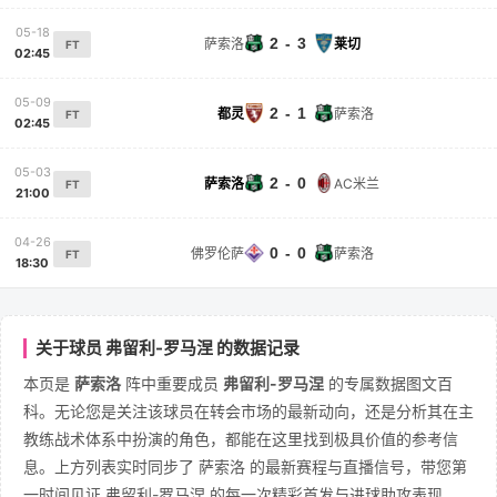
05-18
2 - 3
萨索洛
莱切
FT
02:45
05-09
2 - 1
都灵
萨索洛
FT
02:45
05-03
2 - 0
萨索洛
AC米兰
FT
21:00
04-26
0 - 0
佛罗伦萨
萨索洛
FT
18:30
关于球员 弗留利-罗马涅 的数据记录
本页是
萨索洛
阵中重要成员
弗留利-罗马涅
的专属数据图文百
科。无论您是关注该球员在转会市场的最新动向，还是分析其在主
教练战术体系中扮演的角色，都能在这里找到极具价值的参考信
息。上方列表实时同步了 萨索洛 的最新赛程与直播信号，带您第
一时间见证 弗留利-罗马涅 的每一次精彩首发与进球助攻表现。