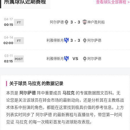
所属球队近期赛程
查看球队全部赛程 >
04-17
3 - 3
阿尔萨德
神户胜利船
FT
00:15
04-14
3 - 3
利雅得新月
阿尔萨德
FT
02:00
03-11
VS
利雅得新月
阿尔萨德
POST
02:15
关于球员 马拉克 的数据记录
本页是
阿尔萨德
阵中重要成员
马拉克
的专属数据图文百科。无
论您是关注该球员在转会市场的最新动向，还是分析其在主教练战
术体系中扮演的角色，都能在这里找到极具价值的参考信息。上方
列表实时同步了 阿尔萨德 的最新赛程与直播信号，带您第一时间
见证 马拉克 的每一次精彩首发与进球助攻表现。