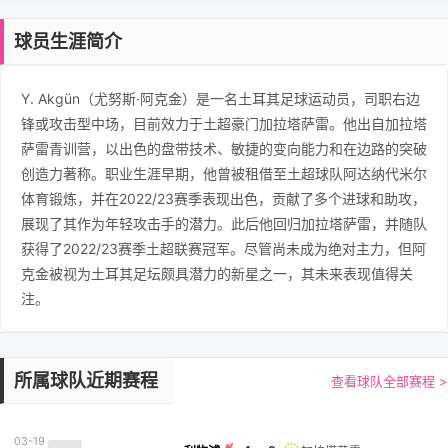
球员生涯简介
Y. Akgün（尤努斯·阿克金）是一名土耳其足球运动员，司职右边
锋或攻击型中场，目前效力于土超豪门加拉塔萨雷。他出自加拉塔
萨雷青训营，以出色的盘带技术、敏捷的变向能力和在边路的突破
创造力著称。职业生涯早期，他曾被租借至土超球队阿达纳代米尔
体育锻炼，并在2022/23赛季表现出色，贡献了多个进球和助攻，
展现了其作为年轻攻击手的潜力。此后他回归加拉塔萨雷，并随队
获得了2022/23赛季土超联赛冠军。尽管尚未成为绝对主力，但阿
克金被视为土耳其足坛颇具潜力的新星之一，其未来表现值得关
注。
所属球队近期赛程
查看球队全部赛程 >
03-19