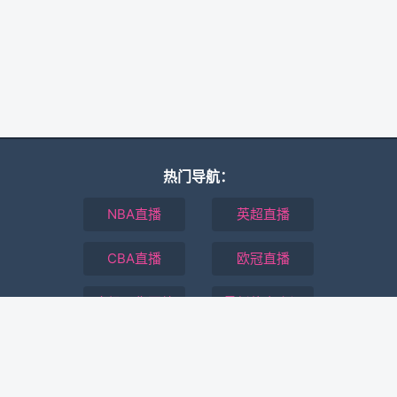
热门导航：
NBA直播
英超直播
CBA直播
欧冠直播
全场录像回放
最新体育资讯
本站所有直播信号均由用户收集或从搜索引擎搜索整理获得，所有内容均
来自互联网，我们自身不提供任何直播信号和视频内容，如有侵犯您的权
益请通知我们，我们会第一时间处理。