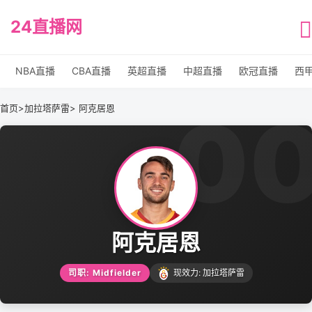
24直播网
NBA直播
CBA直播
英超直播
中超直播
欧冠直播
西
0
首页
>
加拉塔萨雷
> 阿克居恩
阿克居恩
司职: Midfielder
现效力: 加拉塔萨雷