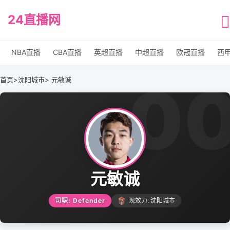
24直播网
NBA直播
CBA直播
英超直播
中超直播
欧冠直播
西
0
首页
>
沈阳城市
> 元敏诚
元敏诚
司职: Defender
现效力: 沈阳城市