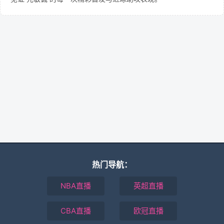
热门导航：
NBA直播
英超直播
CBA直播
欧冠直播