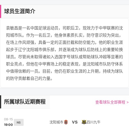
球员生涯简介
袁敏昌是一名中国足球运动员，司职后卫，现效力于中甲联赛的沈
阳城市队。作为一名后卫，他身体素质扎实，防守意识较为突出，
在场上作风顽强，具备一定的正面拦截和防空能力。他的职业生涯
起步于辽宁沈阳城市俱乐部，并逐渐成为球队后防线上的重要轮换
球员。尽管尚未取得诸如入选国字号球队或帮助球队冲超等显著的
职业亮点，但他在中甲赛场上的稳定表现，是沈阳城市队防守体系
中值得信赖的一员。目前，他仍在职业生涯的上升期，持续为球队
的防守贡献着自己的力量。
所属球队近期赛程
查看球队全部赛程 >
08-15
VS
沈阳城市
四川九牛
NS
19:00