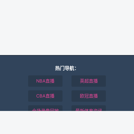
热门导航：
NBA直播
英超直播
CBA直播
欧冠直播
全场录像回放
最新体育资讯
本站所有直播信号均由用户收集或从搜索引擎搜索整理获得，所有内容均
来自互联网，我们自身不提供任何直播信号和视频内容，如有侵犯您的权