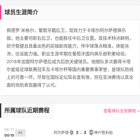
球员生涯简介
佩德罗·米格尔，葡萄牙籍后卫，现效力于卡塔尔阿尔萨德俱乐
部。他主要司职右后卫，也能胜任中后卫位置。其技术特点鲜明，
防守稳健且具备出色的前插助攻能力，传中球落点精准，体能充
沛，往返能力强。职业生涯早期在葡萄牙国内俱乐部积累经验，
2018年加盟阿尔萨德后成为后防关键球员。他随队多次赢得卡塔
尔星级足球联赛冠军及卡塔尔杯等国内重要赛事荣誉，是球队防线
上的可靠一环。尽管在国际足坛知名度有限，但在亚洲赛场以其全
面的攻防表现赢得了认可。
所属球队近期赛程
查看球队全部赛程 >
04-17
3 - 3
阿尔萨德
神户胜利船
FT
00:15