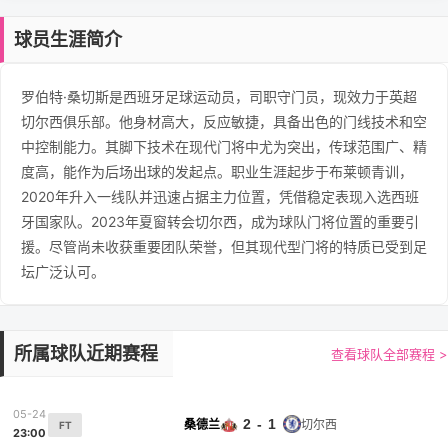
球员生涯简介
罗伯特·桑切斯是西班牙足球运动员，司职守门员，现效力于英超
切尔西俱乐部。他身材高大，反应敏捷，具备出色的门线技术和空
中控制能力。其脚下技术在现代门将中尤为突出，传球范围广、精
度高，能作为后场出球的发起点。职业生涯起步于布莱顿青训，
2020年升入一线队并迅速占据主力位置，凭借稳定表现入选西班
牙国家队。2023年夏窗转会切尔西，成为球队门将位置的重要引
援。尽管尚未收获重要团队荣誉，但其现代型门将的特质已受到足
坛广泛认可。
所属球队近期赛程
查看球队全部赛程 >
05-24
2 - 1
桑德兰
切尔西
FT
23:00