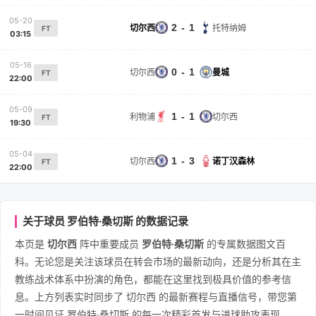
05-20
2 - 1
切尔西
托特纳姆
FT
03:15
05-16
0 - 1
切尔西
曼城
FT
22:00
05-09
1 - 1
利物浦
切尔西
FT
19:30
05-04
1 - 3
切尔西
诺丁汉森林
FT
22:00
关于球员 罗伯特·桑切斯 的数据记录
本页是
切尔西
阵中重要成员
罗伯特·桑切斯
的专属数据图文百
科。无论您是关注该球员在转会市场的最新动向，还是分析其在主
教练战术体系中扮演的角色，都能在这里找到极具价值的参考信
息。上方列表实时同步了 切尔西 的最新赛程与直播信号，带您第
一时间见证 罗伯特·桑切斯 的每一次精彩首发与进球助攻表现。