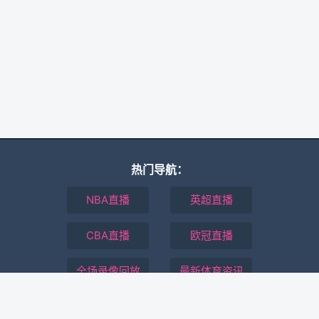
热门导航：
NBA直播
英超直播
CBA直播
欧冠直播
全场录像回放
最新体育资讯
本站所有直播信号均由用户收集或从搜索引擎搜索整理获得，所有内容均
来自互联网，我们自身不提供任何直播信号和视频内容，如有侵犯您的权