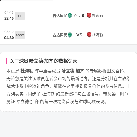
04-13
0 - 0
吉达国民
杜海勒
FT
22:45
03-10
VS
吉达国民
杜海勒
POST
04:30
关于球员 哈立德·加齐 的数据记录
本页是
杜海勒
阵中重要成员
哈立德·加齐
的专属数据图文百科。
无论您是关注该球员在转会市场的最新动向，还是分析其在主教练
战术体系中扮演的角色，都能在这里找到极具价值的参考信息。上
方列表实时同步了 杜海勒 的最新赛程与直播信号，带您第一时间
见证 哈立德·加齐 的每一次精彩首发与进球助攻表现。