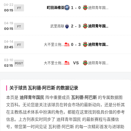
04-22
1 - 0
町田泽维亚
迪拜青年国民
FT
00:15
04-19
2 - 3
武里南联
迪拜青年国民
FT
00:15
04-14
0 - 3
大不里士拖拉机
迪拜青年国民
FT
22:45
03-10
VS
大不里士拖拉机
迪拜青年国民
POST
02:15
关于球员 瓦利德·阿巴斯 的数据记录
本页是
迪拜青年国民
阵中重要成员
瓦利德·阿巴斯
的专属数据图
文百科。无论您是关注该球员在转会市场的最新动向，还是分析其
在主教练战术体系中扮演的角色，都能在这里找到极具价值的参考
信息。上方列表实时同步了 迪拜青年国民 的最新赛程与直播信
号，带您第一时间见证 瓦利德·阿巴斯 的每一次精彩首发与进球助