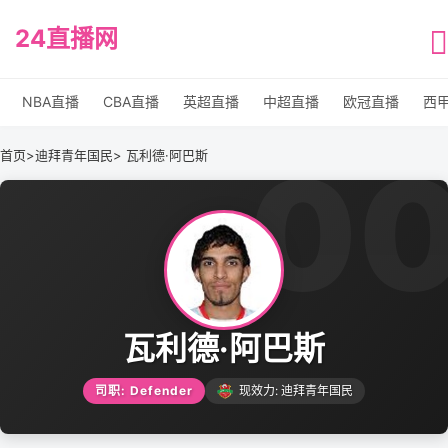
24直播网
NBA直播
CBA直播
英超直播
中超直播
欧冠直播
西
0
首页
>
迪拜青年国民
> 瓦利德·阿巴斯
瓦利德·阿巴斯
司职: Defender
现效力: 迪拜青年国民