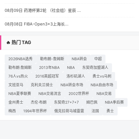
08月09日 药港杯第2轮 （社会组）星辰 ...
08月08日 FIBA-Open3x3上海长...
🔥 热门 TAG
2026NBA选秀
勒布朗-詹姆斯
NBA转会
中超
勒布朗·詹姆斯
2013年NBA
NBA
东契奇加盟湖人
76人vs热火
2016英超冠军
洛杉矶湖人
勇士vs马刺
文班亚马
克利夫兰骑士
NBA转会市场
NBA自由市场
NBA夏季联赛
NBA交易流言
2002世界杯
NBA交易
金州勇士
杰伦·布朗
东契奇27+7+7
姆巴佩
NBA季后赛
梅西
1994年世界杯
俄克拉荷马城雷霆
法国
勇士