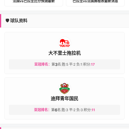
法国vs巴拉圭比分预测最新
巴拉圭vs法国赛程表最新消息
🛡️ 球队资料
大不里士拖拉机
3
亚冠排名：
第
名
胜:5 平:2 负:1
积分:
17
|
|
迪拜青年国民
6
亚冠排名：
第
名
胜:3 平:2 负:3
积分:
11
|
|