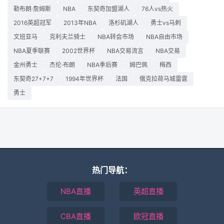
勒布朗·詹姆斯
NBA
东契奇加盟湖人
76人vs热火
2016英超冠军
2013年NBA
洛杉矶湖人
勇士vs马刺
文班亚马
克利夫兰骑士
NBA转会市场
NBA自由市场
NBA夏季联赛
2002世界杯
NBA交易流言
NBA交易
金州勇士
杰伦·布朗
NBA季后赛
姆巴佩
梅西
东契奇27+7+7
1994年世界杯
法国
俄克拉荷马城雷霆
勇士
热门导航：
NBA直播
英超直播
CBA直播
欧冠直播