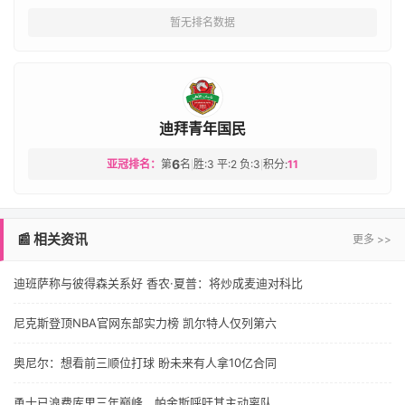
暂无排名数据
迪拜青年国民
6
亚冠排名：
第
名
胜:3 平:2 负:3
积分:
11
|
|
📰 相关资讯
更多 >>
迪班萨称与彼得森关系好 香农·夏普：将炒成麦迪对科比
尼克斯登顶NBA官网东部实力榜 凯尔特人仅列第六
奥尼尔：想看前三顺位打球 盼未来有人拿10亿合同
勇士已浪费库里三年巅峰，帕金斯呼吁其主动离队