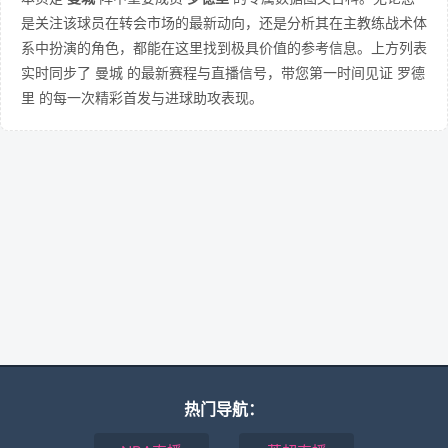
是关注该球员在转会市场的最新动向，还是分析其在主教练战术体
系中扮演的角色，都能在这里找到极具价值的参考信息。上方列表
实时同步了 曼城 的最新赛程与直播信号，带您第一时间见证 罗德
里 的每一次精彩首发与进球助攻表现。
热门导航：