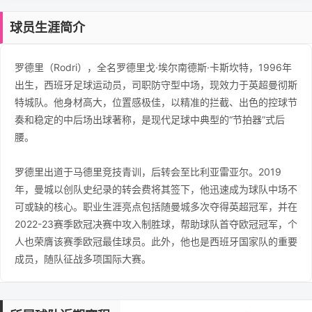
球员生涯简介
罗德里（Rodri），全名罗德里戈·埃尔南德斯·卡斯坎特，1996年
出生，西班牙足球运动员，司职防守型中场，现效力于英超曼彻斯
特城队。他身材高大，位置感极佳，以精准的拦截、出色的控球节
奏和稳定的中后场出球著称，是现代足球中典型的“节拍器”式后
腰。
罗德里出道于马德里竞技青训，后转会至比利亚雷亚尔。2019
年，曼城以创队史纪录的转会费将其签下，他迅速成为球队中场不
可或缺的核心。职业生涯亮点包括随曼城多次夺得英超冠军，并在
2022-23赛季欧冠决赛中攻入制胜球，帮助球队首夺欧冠冠军，个
人也荣膺该赛季欧冠最佳球员。此外，他也是西班牙国家队的重要
成员，随队征战多项国际大赛。