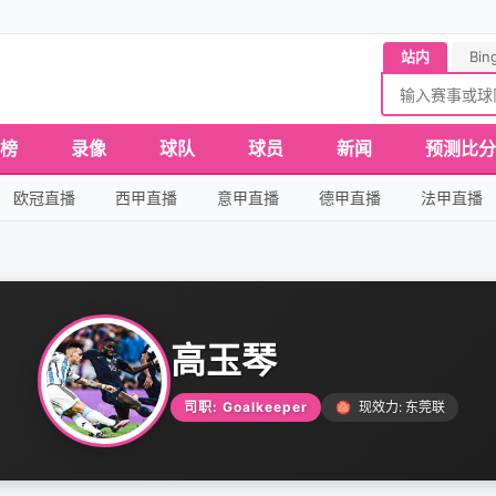
站内
Bin
榜
录像
球队
球员
新闻
预测比分
欧冠直播
西甲直播
意甲直播
德甲直播
法甲直播
高玉琴
司职: Goalkeeper
现效力: 东莞联