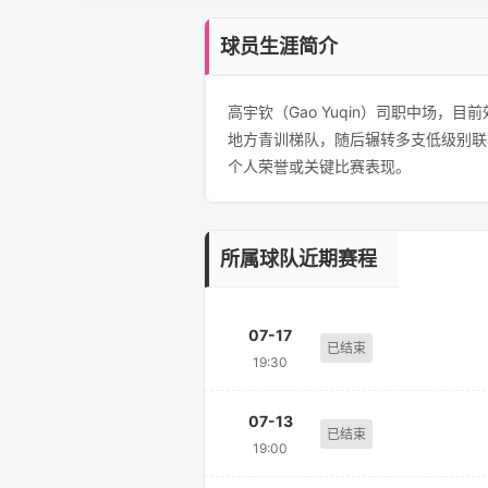
球员生涯简介
高宇钦（Gao Yuqin）司职中场
地方青训梯队，随后辗转多支低级别联
个人荣誉或关键比赛表现。
所属球队近期赛程
07-17
已结束
19:30
07-13
已结束
19:00