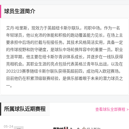
球员生涯简介
艾丹·哈里斯，现效力于英超纽卡斯尔联队，司职中场。作为一名
年轻球员，他以充沛的体能和积极的跑动覆盖能力见长，在场上主
要承担中后场的拦截与衔接任务。其技术风格简洁实用，具备一定
的传球视野和防守硬度，是球队中场轮换阵容中的重要一员。职业
生涯早期，他主要在纽卡斯尔青训体系成长，并逐步在一线队获得
亮相机会。其职业生涯的亮点包括代表英格兰青年队出战，以及在
2022/23赛季随纽卡斯尔联队获得英超前四，成功闯入欧冠赛场。
目前他仍在积累顶级联赛经验，是俱乐部着眼于未来的潜力球员之
一。
所属球队近期赛程
查看球队全部赛程 >
05-24