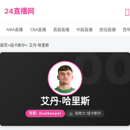
24直播网
NBA直播
CBA直播
英超直播
中超直播
欧冠直播
西
0
首页
>
纽卡斯尔
> 艾丹·哈里斯
艾丹·哈里斯
司职: Goalkeeper
现效力: 纽卡斯尔