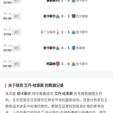
2 - 0
富勒姆
纽卡斯尔
FT
23:00
05-18
3 - 1
纽卡斯尔
西汉姆联
FT
00:30
05-10
1 - 1
诺丁汉森林
纽卡斯尔
FT
21:00
05-02
3 - 1
纽卡斯尔
布莱顿
FT
22:00
04-26
1 - 0
阿森纳
纽卡斯尔
FT
00:30
关于球员 艾丹·哈里斯 的数据记录
本页是
纽卡斯尔
阵中重要成员
艾丹·哈里斯
的专属数据图文百
科。无论您是关注该球员在转会市场的最新动向，还是分析其在主
教练战术体系中扮演的角色，都能在这里找到极具价值的参考信
息。上方列表实时同步了 纽卡斯尔 的最新赛程与直播信号，带您