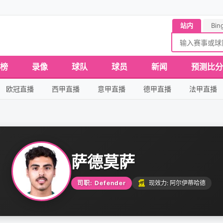
站内
Bin
榜
录像
球队
球员
新闻
预测比分
欧冠直播
西甲直播
意甲直播
德甲直播
法甲直播
萨德莫萨
司职: Defender
现效力: 阿尔伊蒂哈德