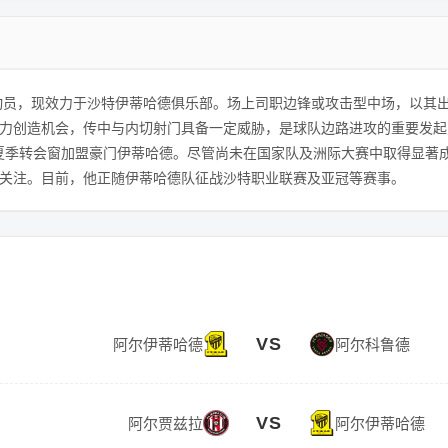
动员，现效力于沙特伊蒂哈德俱乐部。场上司职边锋或攻击型中场，以其
力创造机会，传中与内切射门具备一定威胁，是球队边路进攻的重要发起
年夏季转会窗加盟豪门伊蒂哈德。尽管尚未在国家队及洲际大赛中取得显著
关注。目前，他正随伊蒂哈德队征战沙特职业联赛及亚冠等赛事。
VS
阿尔伊蒂哈德
阿尔科鲁德
VS
阿尔贾兹拉
阿尔伊蒂哈德