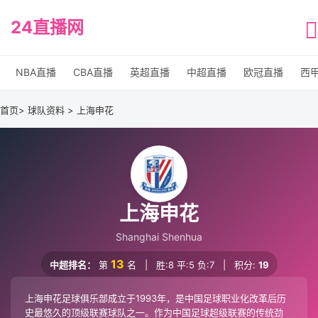
24直播网
NBA直播
CBA直播
英超直播
中超直播
欧冠直播
西
首页
> 球队资料 > 上海申花
上海申花
Shanghai Shenhua
13
中超排名：
第
名
|
胜:8 平:5 负:7
|
积分:
19
上海申花足球俱乐部成立于1993年，是中国足球职业化改革后历
史最悠久的顶级联赛球队之一。作为中国足球超级联赛的传统劲