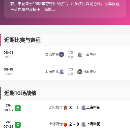
旅，申花曾于1995年夺得甲A冠军，并多次问鼎足协杯，深厚底蕴
与蓝血精神深植于上海城...
近期比赛与赛程
VS
08-08
青岛中能
上海申花
19:00
未赛
VS
08-15
上海申花
河南建业
20:00
未赛
近期10场战绩
26-
3 - 1
沈阳城市
上海申花
负
08-02
26-
2 - 0
上海海港
上海申花
负
07-25