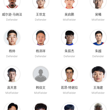
威尔逊·马纳法
王世龙
吴启鹏
吴曦
Defender
Defender
Midfielder
Midfielder
杨帅
杨泽祥
朱辰杰
朱越
Defender
Defender
Defender
Defender
高天意
韩佳文
若昂·特谢拉
王海建
Midfielder
Midfielder
Midfielder
Midfielder