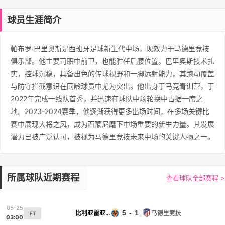
球员生涯简介
帕布罗·巴里奥斯是西班牙足球新生代中场，现效力于马德里竞技
俱乐部。他主要司职中前卫，也能胜任后腰位置。巴里奥斯技术扎
实，控球沉稳，具备出色的传球视野和一脚远射能力，其跑动覆盖
与防守拦截意识在同龄球员中尤为突出。他出身于马竞青训营，于
2022年完成一线队首秀，并迅速在球队中场轮换中占据一席之
地。2023-2024赛季，他逐渐获得更多出场时间，在多场关键比
赛中展现大将之风，成为西蒙尼麾下中场重要的新生力量。其发展
潜力已被广泛认可，被视为马德里竞技未来中场的关键人物之一。
所属球队近期赛程
查看球队全部赛程 >
05-25
5 - 1
比利亚雷亚尔
马德里竞技
FT
03:00