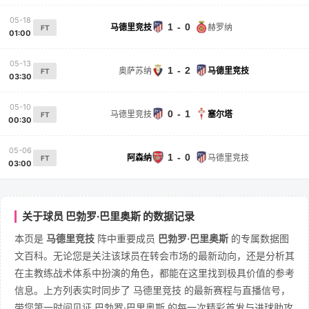
05-18
1 - 0
马德里竞技
赫罗纳
FT
01:00
05-13
1 - 2
奥萨苏纳
马德里竞技
FT
03:30
05-10
0 - 1
马德里竞技
塞尔塔
FT
00:30
05-06
1 - 0
阿森纳
马德里竞技
FT
03:00
关于球员 巴勃罗·巴里奥斯 的数据记录
本页是
马德里竞技
阵中重要成员
巴勃罗·巴里奥斯
的专属数据图
文百科。无论您是关注该球员在转会市场的最新动向，还是分析其
在主教练战术体系中扮演的角色，都能在这里找到极具价值的参考
信息。上方列表实时同步了 马德里竞技 的最新赛程与直播信号，
带您第一时间见证 巴勃罗·巴里奥斯 的每一次精彩首发与进球助攻