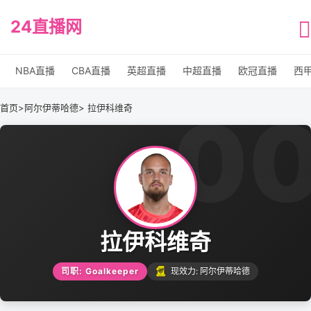
24直播网
NBA直播
CBA直播
英超直播
中超直播
欧冠直播
西
0
首页
>
阿尔伊蒂哈德
> 拉伊科维奇
拉伊科维奇
司职: Goalkeeper
现效力: 阿尔伊蒂哈德