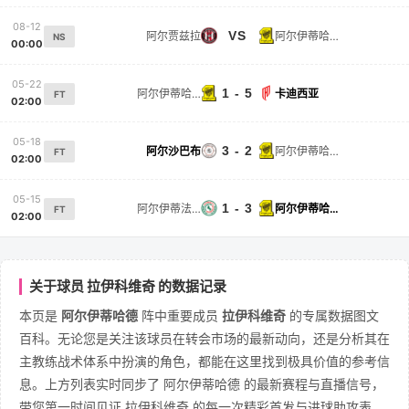
08-12
VS
阿尔贾兹拉
阿尔伊蒂哈德
NS
00:00
05-22
1 - 5
阿尔伊蒂哈德
卡迪西亚
FT
02:00
05-18
3 - 2
阿尔沙巴布
阿尔伊蒂哈德
FT
02:00
05-15
1 - 3
阿尔伊蒂法克
阿尔伊蒂哈德
FT
02:00
关于球员 拉伊科维奇 的数据记录
本页是
阿尔伊蒂哈德
阵中重要成员
拉伊科维奇
的专属数据图文
百科。无论您是关注该球员在转会市场的最新动向，还是分析其在
主教练战术体系中扮演的角色，都能在这里找到极具价值的参考信
息。上方列表实时同步了 阿尔伊蒂哈德 的最新赛程与直播信号，
带您第一时间见证 拉伊科维奇 的每一次精彩首发与进球助攻表