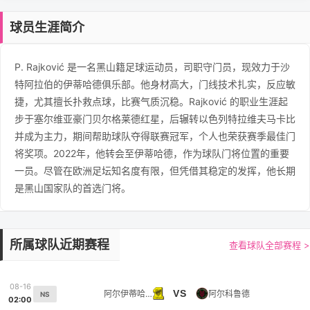
球员生涯简介
P. Rajković 是一名黑山籍足球运动员，司职守门员，现效力于沙
特阿拉伯的伊蒂哈德俱乐部。他身材高大，门线技术扎实，反应敏
捷，尤其擅长扑救点球，比赛气质沉稳。Rajković 的职业生涯起
步于塞尔维亚豪门贝尔格莱德红星，后辗转以色列特拉维夫马卡比
并成为主力，期间帮助球队夺得联赛冠军，个人也荣获赛季最佳门
将奖项。2022年，他转会至伊蒂哈德，作为球队门将位置的重要
一员。尽管在欧洲足坛知名度有限，但凭借其稳定的发挥，他长期
是黑山国家队的首选门将。
所属球队近期赛程
查看球队全部赛程 >
08-16
VS
阿尔伊蒂哈德
阿尔科鲁德
NS
02:00