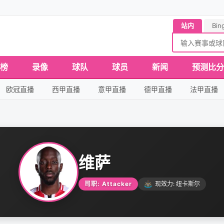
站内
Bin
榜
录像
球队
球员
新闻
预测比分
欧冠直播
西甲直播
意甲直播
德甲直播
法甲直播
维萨
司职: Attacker
现效力: 纽卡斯尔