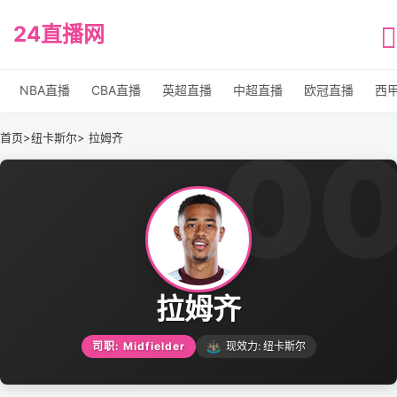
24直播网
NBA直播
CBA直播
英超直播
中超直播
欧冠直播
西
0
首页
>
纽卡斯尔
> 拉姆齐
拉姆齐
司职: Midfielder
现效力: 纽卡斯尔