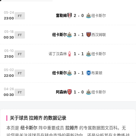
05-24
2 - 0
富勒姆
纽卡斯尔
FT
23:00
05-18
3 - 1
纽卡斯尔
西汉姆联
FT
00:30
05-10
1 - 1
诺丁汉森林
纽卡斯尔
FT
21:00
05-02
3 - 1
纽卡斯尔
布莱顿
FT
22:00
04-26
1 - 0
阿森纳
纽卡斯尔
FT
00:30
关于球员 拉姆齐 的数据记录
本页是
纽卡斯尔
阵中重要成员
拉姆齐
的专属数据图文百科。无
论您是关注该球员在转会市场的最新动向，还是分析其在主教练战