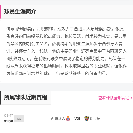
球员生涯简介
何塞·萨利纳斯，司职前锋，现效力于西班牙人足球俱乐部。他具
备良好的门前嗅觉和抢点能力，跑位灵活，射术较为扎实，是典型
的禁区内的机会主义者。萨利纳斯的职业生涯起步于西班牙人青
训，并逐步升入一线队。他的主要职业生涯亮点集中于为西班牙人
B队效力期间，在低级别联赛中展现了稳定的得分能力。尽管在一
线队尚未获得稳定的出场时间，也未取得显著的职业成就，但他作
为俱乐部青训培养的球员，仍是球队锋线上的储备力量。
所属球队近期赛程
查看球队全部赛程 >
08-17
VS
西班牙人
莱万特
NS
01:00