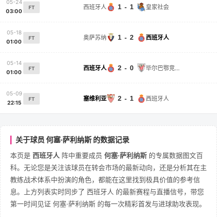
05-24
1 - 1
西班牙人
皇家社会
FT
03:00
05-18
1 - 2
奥萨苏纳
西班牙人
FT
01:00
05-14
2 - 0
西班牙人
毕尔巴鄂竞技
FT
01:00
05-09
2 - 1
塞维利亚
西班牙人
FT
22:15
关于球员 何塞·萨利纳斯 的数据记录
本页是
西班牙人
阵中重要成员
何塞·萨利纳斯
的专属数据图文百
科。无论您是关注该球员在转会市场的最新动向，还是分析其在主
教练战术体系中扮演的角色，都能在这里找到极具价值的参考信
息。上方列表实时同步了 西班牙人 的最新赛程与直播信号，带您
第一时间见证 何塞·萨利纳斯 的每一次精彩首发与进球助攻表现。