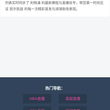
列表实时同步了 利物浦 的最新赛程与直播信号，带您第一时间见
证 凯尔凯兹 的每一次精彩首发与进球助攻表现。
热门导航：
NBA直播
英超直播