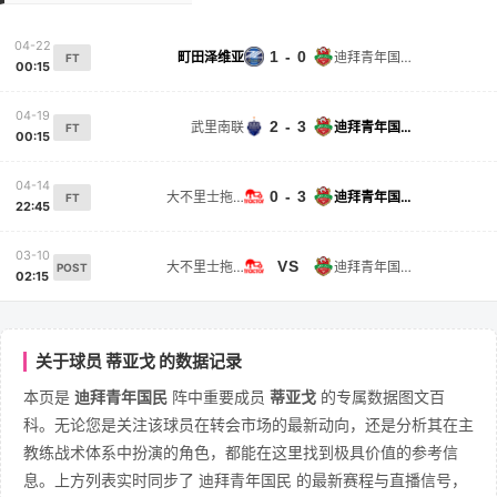
04-22
1 - 0
町田泽维亚
迪拜青年国民
FT
00:15
04-19
2 - 3
武里南联
迪拜青年国民
FT
00:15
04-14
0 - 3
大不里士拖拉机
迪拜青年国民
FT
22:45
03-10
VS
大不里士拖拉机
迪拜青年国民
POST
02:15
关于球员 蒂亚戈 的数据记录
本页是
迪拜青年国民
阵中重要成员
蒂亚戈
的专属数据图文百
科。无论您是关注该球员在转会市场的最新动向，还是分析其在主
教练战术体系中扮演的角色，都能在这里找到极具价值的参考信
息。上方列表实时同步了 迪拜青年国民 的最新赛程与直播信号，