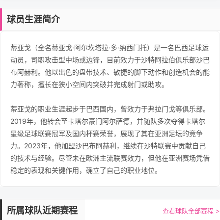
球员生涯简介
蒂亚戈（全名蒂亚戈·阿尔坎塔拉·多·纳西门托）是一名巴西足球运
动员，司职攻击型中场或边锋，目前效力于沙特阿拉伯俱乐部沙巴
布阿赫利。他以出色的盘带技术、敏捷的脚下动作和创造机会的能
力著称，擅长在狭小空间内突破并完成射门或助攻。
蒂亚戈的职业生涯起步于巴西国内，曾效力于弗拉门戈等俱乐部。
2019年，他转会至卡塔尔豪门阿尔萨德，并随队多次夺得卡塔尔
星级足球联赛冠军及国内杯赛荣誉，展现了其在亚洲足坛的竞争
力。2023年，他加盟沙巴布阿赫利，继续在沙特联赛中贡献自己
的技术与经验。尽管未在欧洲主流联赛效力，但他在亚洲赛场凭借
稳定的表现和关键作用，确立了自己的职业地位。
所属球队近期赛程
查看球队全部赛程 >