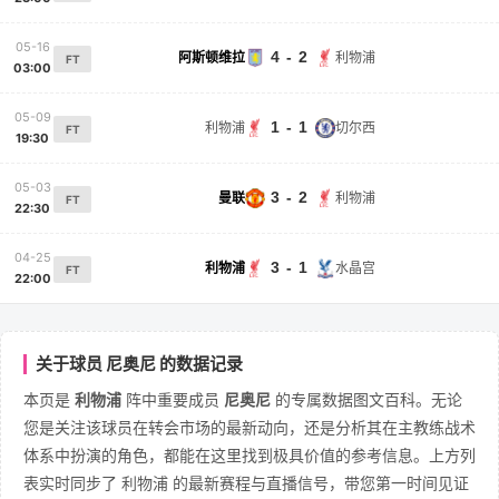
05-16
4 - 2
阿斯顿维拉
利物浦
FT
03:00
05-09
1 - 1
利物浦
切尔西
FT
19:30
05-03
3 - 2
曼联
利物浦
FT
22:30
04-25
3 - 1
利物浦
水晶宫
FT
22:00
关于球员 尼奥尼 的数据记录
本页是
利物浦
阵中重要成员
尼奥尼
的专属数据图文百科。无论
您是关注该球员在转会市场的最新动向，还是分析其在主教练战术
体系中扮演的角色，都能在这里找到极具价值的参考信息。上方列
表实时同步了 利物浦 的最新赛程与直播信号，带您第一时间见证