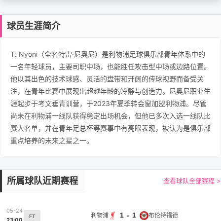
球员生涯简介
T. Nyoni（全名特雷·尼奥尼）是利物浦足球俱乐部青年体系中的
一名年轻球员，主要司职中场，也能胜任攻击型中场或边路位置。
他以其出色的技术球感、灵活的盘带和开阔的传球视野而备受关
注，在青年比赛中展现出超越年龄的冷静与创造力。尼奥尼职业生
涯起步于考文垂青训营，于2023年夏季转会窗加盟利物浦。尽管
尚未在利物浦一线队获得稳定出场机会，但他已多次入选一线队比
赛大名单，并在青年足总杯等赛事中有亮眼表现，被认为是俱乐部
重点培养的未来之星之一。
所属球队近期赛程
查看球队全部赛程 >
05-24
1 - 1
利物浦
布伦特福德
FT
23:00