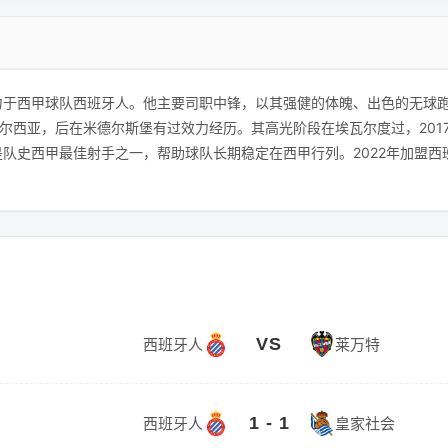
力于西甲球队西班牙人。他主要司职中锋，以其强健的体魄、出色的无球
西亚，后在米德尔斯堡有过效力经历。其高光阶段在埃瓦尔度过，2017-
是队史西甲最佳射手之一，帮助球队长期稳定在西甲行列。2022年加盟
VS
西班牙人
莱万特
1 - 1
西班牙人
皇家社会