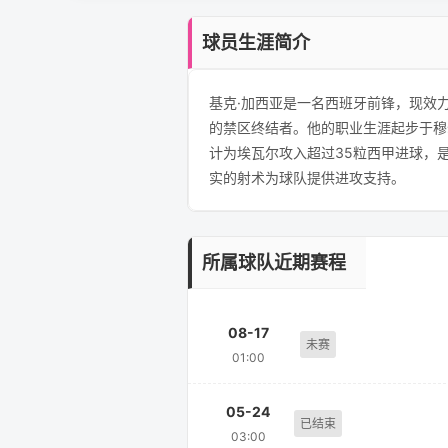
球员生涯简介
基克·加西亚是一名西班牙前锋，现效
的禁区终结者。他的职业生涯起步于穆尔
计为埃瓦尔攻入超过35粒西甲进球，
实的射术为球队提供进攻支持。
所属球队近期赛程
08-17
未赛
01:00
05-24
已结束
03:00