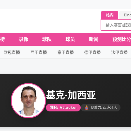
站内
Bin
榜
录像
球队
球员
新闻
预测比分
欧冠直播
西甲直播
意甲直播
德甲直播
法甲直播
基克·加西亚
司职: Attacker
现效力: 西班牙人