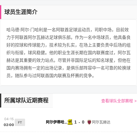
球员生涯简介
哈马德·阿尔·门哈利是一名阿联酋足球运动员，司职中场，目前效
力于阿联酋阿尔瓦赫达足球俱乐部。作为一名中场球员，他具备良
好的控球和传球能力，技术较为扎实，在场上主要负责中后场的组
织与衔接，球风稳健。他的职业生涯长期在国内联赛度过，阿尔瓦
赫达是其重要的效力站点。尽管并非国际足坛的知名球星，但他在
国内赛场拥有一定的出场记录，是俱乐部阵容中一名可靠的轮换球
员，随队参与过阿联酋国内联赛及杯赛的竞争。
所属球队近期赛程
查看球队全部赛程 >
04-15
1 - 0
阿尔伊蒂哈德
阿尔瓦赫达
FT
02:00