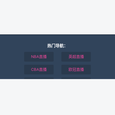
热门导航：
NBA直播
英超直播
CBA直播
欧冠直播
全场录像回放
最新体育资讯
本站所有直播信号均由用户收集或从搜索引擎搜索整理获得，所有内容均
来自互联网，我们自身不提供任何直播信号和视频内容，如有侵犯您的权
益请通知我们，我们会第一时间处理。
Copyright © 2021-2026 24直播网. All Rights Reserved.