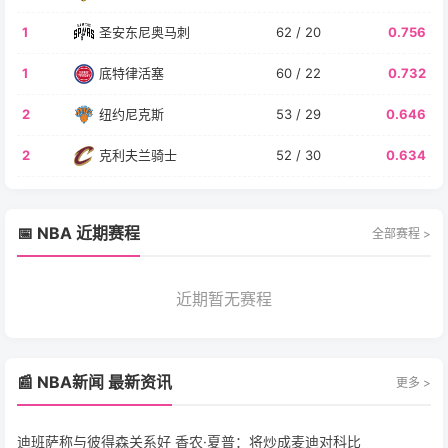
1
圣安东尼奥马刺
62 / 20
0.756
1
底特律活塞
60 / 22
0.732
2
纽约尼克斯
53 / 29
0.646
2
克利夫兰骑士
52 / 30
0.634
📅 NBA 近期赛程
全部赛程 >
近期暂无赛程
📰 NBA新闻 最新资讯
更多 >
迪班萨称与彼得森关系好 香农·夏普：将炒成麦迪对科比