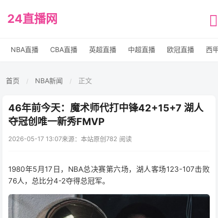
24直播网
NBA直播
CBA直播
英超直播
中超直播
欧冠直播
西
首页
NBA新闻
正文
/
/
46年前今天：魔术师代打中锋42+15+7 湖人
夺冠创唯一新秀FMVP
2026-05-17 13:07
来源：本站原创
782 阅读
1980年5月17日，NBA总决赛第六场，湖人客场123-107击败
76人，总比分4-2夺得总冠军。