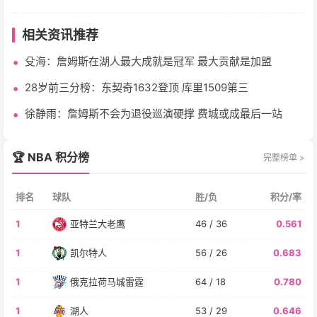
相关资讯推荐
殳海：詹姆斯在湖人最大成就是冠军 最大贡献是加盟
28岁前三分榜：东契奇1632登顶 库里1509第三
徐静雨：詹姆斯不会为退役巡演硬撑 费城或成最后一站
🏆 NBA 积分榜
完整榜单 >
排名
球队
胜/负
积分/率
1
亚特兰大老鹰
46 / 36
0.561
1
凯尔特人
56 / 26
0.683
1
俄克拉荷马城雷霆
64 / 18
0.780
1
湖人
53 / 29
0.646