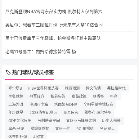
尼克斯登顶NBA官网东部实力榜 凯尔特人仅列第六
奥尼尔：想看前三顺位打球 盼未来有人拿10亿合同
勇士已浪费库里三年巅峰，帕金斯呼吁其主动离队
老鹰11号易主：内姆哈德接替特雷·杨
🏷️ 热门球队/球员标签
塞尔塔B
FIBA世界杯预选赛
球员预测
欧文伤情
弗拉格时代
匿名球探
冠军阵容
招募失败
疫苗政策
联盟杯
抖音
上海外滩
电动行李箱
塔图姆被DNP
全明星单挑锦标赛
年轻球星
2028洛杉矶奥运
交易传言
雅各布·珀尔特尔
GDP文化传承
马刺薪资空间
文班亚马降薪续约
历史大前锋
摩西·马龙
常规赛成就
文班一代
RC·布福德
名记观点
休赛期补强
J·欧文