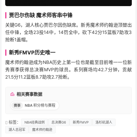
贾巴尔伤缺 魔术师客串中锋
关键G6，湖人核心贾巴尔因伤缺席。新秀魔术师约翰逊顶替出
任中锋，全场23投14中，14罚全中，砍下42分15篮板7助攻3
抢断1盖帽。
新秀FMVP历史唯一
魔术师约翰逊成为NBA历史上第一位也是截至目前唯一一位新
秀赛季获得总决赛MVP的球员。系列赛场均42.7分钟，贡献
21.5分11.2篮板8.7助攻2.7抢断。
相关赛事数据
NBA 积分榜与赛程
赛事
标签：
NBA经典战例
总决赛G6
新秀FMVP
洛杉矶湖人
湖人总冠军
魔术师约翰逊