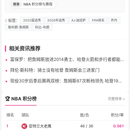
NBA 积分榜与赛程
赛事
标签：
2025届选秀
2026年选秀
AJ·迪班萨
FIFA排名
乔丹
勒布朗-詹姆斯
科比-布朗
相关资讯推荐
富保罗：把詹姆斯放进2014勇士、哈登火箭和步行者都能夺
冠
拜伦·斯科特：骑士没有哈登 詹姆斯会三进家门
现役30岁后季后赛两双榜：詹姆斯87次断档领先 哈登19次
第三
🏆 NBA 积分榜
完整榜单 >
排名
球队
胜/负
积分/率
1
亚特兰大老鹰
46 / 36
0.561