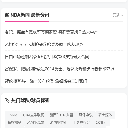
📰 NBA新闻 最新资讯
更多 >
名记：掘金有意底薪签德罗赞 德罗赞更想拿热火中产
米切尔与可可·琼斯完婚 哈登及骑士队友现身
自由市场还剩7名35+老将 比尔33岁持最大合同
富保罗：把詹姆斯放进2014勇士、哈登火箭和步行者都能夺冠
拜伦·斯科特：骑士没有哈登 詹姆斯会三进家门
🏷️ 热门球队/球员标签
Topps
CBA夏季联赛
新西兰U18女篮
风评争议
骑士媒体
指控撤销
米切尔结婚
米切尔婚礼
非罚球得分
2K官方