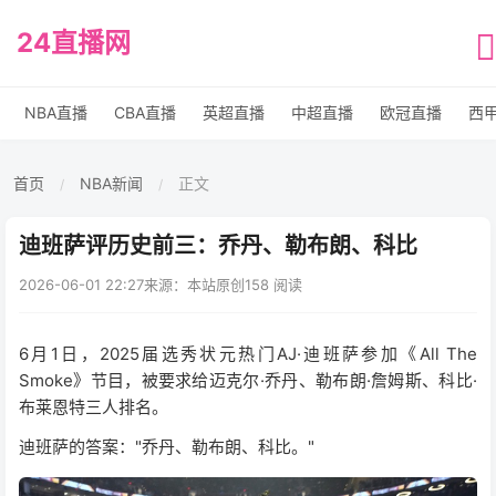
24直播网
NBA直播
CBA直播
英超直播
中超直播
欧冠直播
西
首页
NBA新闻
正文
/
/
迪班萨评历史前三：乔丹、勒布朗、科比
2026-06-01 22:27
来源：本站原创
158 阅读
6月1日，2025届选秀状元热门AJ·迪班萨参加《All The
Smoke》节目，被要求给迈克尔·乔丹、勒布朗·詹姆斯、科比·
布莱恩特三人排名。
迪班萨的答案："乔丹、勒布朗、科比。"