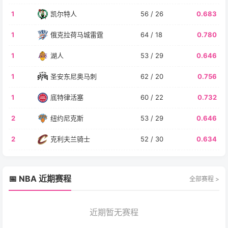
1
凯尔特人
56 / 26
0.683
1
俄克拉荷马城雷霆
64 / 18
0.780
1
湖人
53 / 29
0.646
1
圣安东尼奥马刺
62 / 20
0.756
1
底特律活塞
60 / 22
0.732
2
纽约尼克斯
53 / 29
0.646
2
克利夫兰骑士
52 / 30
0.634
📅 NBA 近期赛程
全部赛程 >
近期暂无赛程