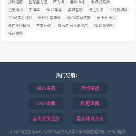
持球速度
控球能力值
压力榜
非法持枪
卡姆·托马斯
拒绝续约
失误率
2027年夏
美媒互动
旧主对决
半月板切除
2006年总冠军
德怀特·霍华德
2006年总决赛
安托万·沃克
最佳关键球员
东决MVP
贾马尔·马格洛伊尔
2014届选秀
投篮质疑
热门导航：
NBA直播
英超直播
CBA直播
欧冠直播
全场录像回放
最新体育资讯
本站所有直播信号均由用户收集或从搜索引擎搜索整理获得，所有内容均