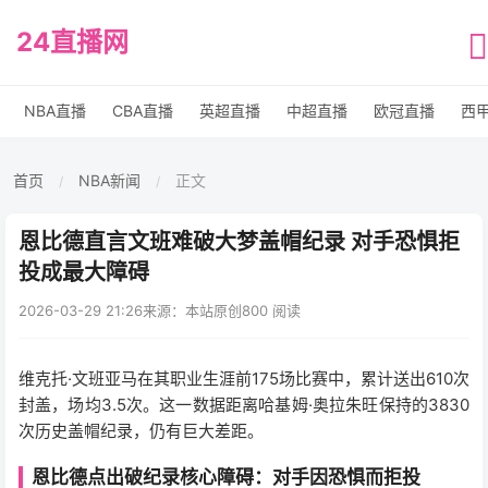
24直播网
NBA直播
CBA直播
英超直播
中超直播
欧冠直播
西
首页
NBA新闻
正文
/
/
恩比德直言文班难破大梦盖帽纪录 对手恐惧拒
投成最大障碍
2026-03-29 21:26
来源：本站原创
800 阅读
维克托·文班亚马在其职业生涯前175场比赛中，累计送出610次
封盖，场均3.5次。这一数据距离哈基姆·奥拉朱旺保持的3830
次历史盖帽纪录，仍有巨大差距。
恩比德点出破纪录核心障碍：对手因恐惧而拒投