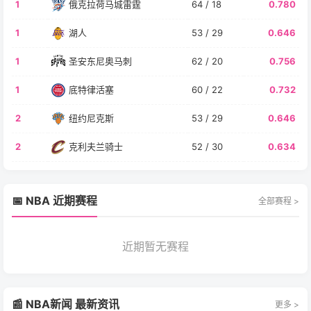
1
俄克拉荷马城雷霆
64 / 18
0.780
1
湖人
53 / 29
0.646
1
圣安东尼奥马刺
62 / 20
0.756
1
底特律活塞
60 / 22
0.732
2
纽约尼克斯
53 / 29
0.646
2
克利夫兰骑士
52 / 30
0.634
📅 NBA 近期赛程
全部赛程 >
近期暂无赛程
📰 NBA新闻 最新资讯
更多 >