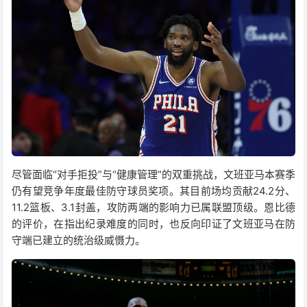
尽管面临“对手拒投”与“健康管理”的双重挑战，文班亚马本赛季
仍有望竞争年度最佳防守球员奖项。其目前场均贡献24.2分、
11.2篮板、3.1封盖，攻防两端的影响力已属联盟顶级。恩比德
的评价，在指出纪录难度的同时，也反向印证了文班亚马在防
守端已建立的统治级威慑力。