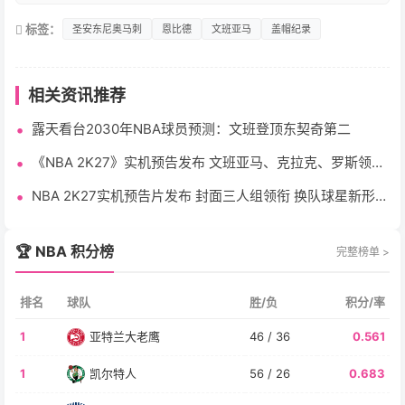
标签：
圣安东尼奥马刺
恩比德
文班亚马
盖帽纪录
相关资讯推荐
露天看台2030年NBA球员预测：文班登顶东契奇第二
《NBA 2K27》实机预告发布 文班亚马、克拉克、罗斯领衔
詹姆斯字母哥等换队球星新形象亮相
NBA 2K27实机预告片发布 封面三人组领衔 换队球星新形象
亮相
🏆 NBA 积分榜
完整榜单 >
排名
球队
胜/负
积分/率
1
亚特兰大老鹰
46 / 36
0.561
1
凯尔特人
56 / 26
0.683