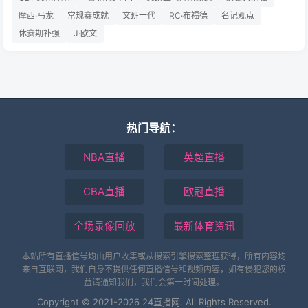
摩西·马龙
常规赛成就
文班一代
RC·布福德
名记观点
休赛期补强
J·欧文
热门导航：
NBA直播
英超直播
CBA直播
欧冠直播
全场录像回放
最新体育资讯
本站所有直播信号均由用户收集或从搜索引擎搜索整理获得，所有内容均
来自互联网，我们自身不提供任何直播信号和视频内容，如有侵犯您的权
益请通知我们，我们会第一时间处理。
Copyright © 2021-2026 24直播网. All Rights Reserved.