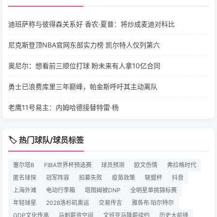
迪班萨称与彼得森关系好 香农·夏普：将炒成麦迪对科比
尼克斯登顶NBA官网东部实力榜 凯尔特人仅列第六
奥尼尔：想看前三顺位打球 盼未来有人拿10亿合同
勇士已浪费库里三年巅峰，帕金斯呼吁其主动离队
老鹰11号易主：内姆哈德接替特雷·杨
🏷️ 热门球队/球员标签
塞尔塔B
FIBA世界杯预选赛
球员预测
欧文伤情
弗拉格时代
匿名球探
冠军阵容
招募失败
疫苗政策
联盟杯
抖音
上海外滩
电动行李箱
塔图姆被DNP
全明星单挑锦标赛
年轻球星
2028洛杉矶奥运
交易传言
雅各布·珀尔特尔
GDP文化传承
马刺薪资空间
文班亚马降薪续约
历史大前锋