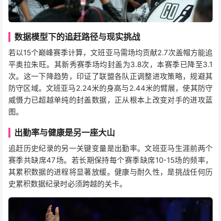
数据模型下的追赶路径与现实挑战
若以15个巅峰赛季计算，文班亚马需场均贡献2.7次盖帽方能追
平奥拉朱旺。其新秀赛季场均封盖为3.8次，本赛季已降至3.1
次。这一下降趋势，印证了联盟各队正调整进攻策略，规避其
防守区域。文班亚马2.24米的身高与2.44米的臂展，使其防守
威慑力已超越单纯的封盖数据，正从根本上改变对手的进攻蓝
图。
出勤率与健康是另一座大山
追赶历史纪录的另一关键变量是出勤率。文班亚马生涯前两个
赛季共缺席47场。若长期保持每个赛季缺席10-15场的频率，
其累积数据的进程将显著放缓。健康与耐久性，是挑战任何历
史累积数据纪录时必须跨越的关卡。