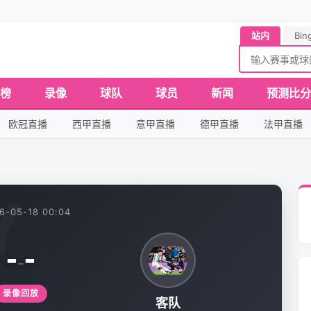
站内
Bin
榜
录像
球队
球员
新闻
预测比分
欧冠直播
西甲直播
意甲直播
德甲直播
法甲直播
6-05-18 00:04
-
-
-
录像回放
客队