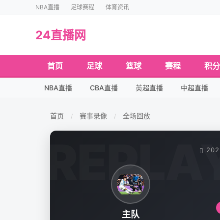
NBA直播
足球赛程
体育资讯
24直播网
首页
足球
篮球
赛程
积分
NBA直播
CBA直播
英超直播
中超直播
首页
赛事录像
全场回放
/
/
202
主队