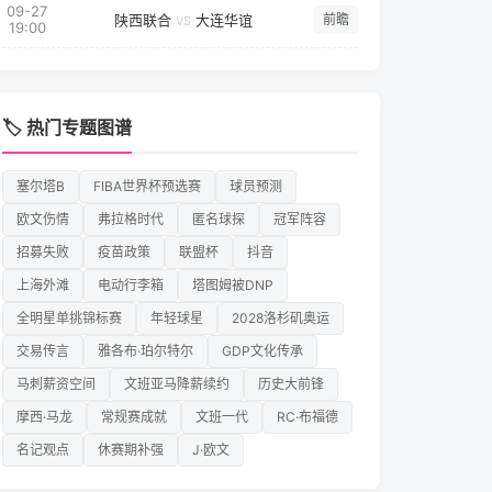
09-27
陕西联合
大连华谊
前瞻
VS
19:00
🏷️ 热门专题图谱
塞尔塔B
FIBA世界杯预选赛
球员预测
欧文伤情
弗拉格时代
匿名球探
冠军阵容
招募失败
疫苗政策
联盟杯
抖音
上海外滩
电动行李箱
塔图姆被DNP
全明星单挑锦标赛
年轻球星
2028洛杉矶奥运
交易传言
雅各布·珀尔特尔
GDP文化传承
马刺薪资空间
文班亚马降薪续约
历史大前锋
摩西·马龙
常规赛成就
文班一代
RC·布福德
名记观点
休赛期补强
J·欧文