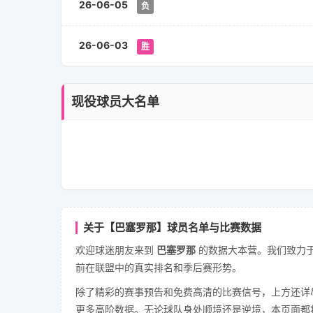
26-06-05
负
26-06-03
胜
现役球员大名单
关于【巴塞罗那】球员名单与比赛数据
欢迎球迷朋友来到
巴塞罗那
的数据大本营。我们致力于
前在联盟中的真实排名和季后赛形势。
除了精彩的赛事预告和免费高清的比赛信号，上方还详
更多高阶数据。无论球队身处顺境还是逆境，本页面都