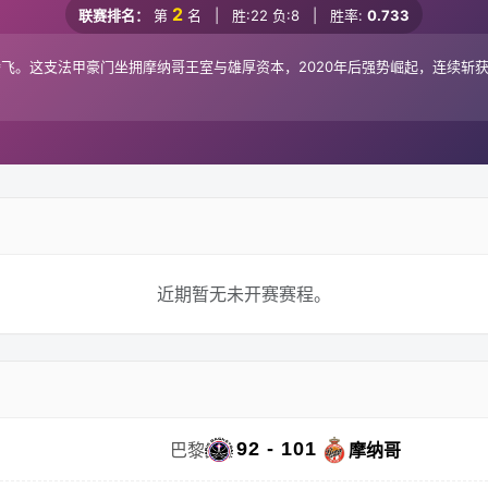
2
联赛排名：
第
名
|
胜:22 负:8
|
胜率:
0.733
飞。这支法甲豪门坐拥摩纳哥王室与雄厚资本，2020年后强势崛起，连续斩获
近期暂无未开赛赛程。
92 - 101
巴黎
摩纳哥