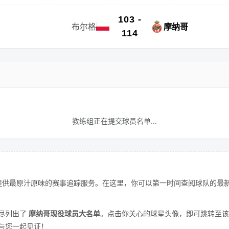
103 -
布尔格
摩纳哥
114
教练组正在提交球员名单...
供最原汁原味的赛事追踪服务。在这里，你可以第一时间查阅球队的最新
尽列出了
摩纳哥现役球员大名单
。点击你关心的球星头像，即可跳转至该
与您一起见证！