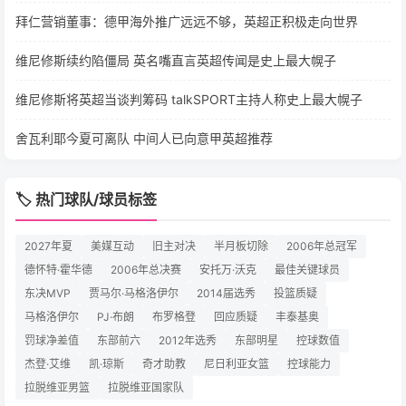
拜仁营销董事：德甲海外推广远远不够，英超正积极走向世界
维尼修斯续约陷僵局 英名嘴直言英超传闻是史上最大幌子
维尼修斯将英超当谈判筹码 talkSPORT主持人称史上最大幌子
舍瓦利耶今夏可离队 中间人已向意甲英超推荐
🏷️ 热门球队/球员标签
2027年夏
美媒互动
旧主对决
半月板切除
2006年总冠军
德怀特·霍华德
2006年总决赛
安托万·沃克
最佳关键球员
东决MVP
贾马尔·马格洛伊尔
2014届选秀
投篮质疑
马格洛伊尔
PJ·布朗
布罗格登
回应质疑
丰泰基奥
罚球净差值
东部前六
2012年选秀
东部明星
控球数值
杰登·艾维
凯·琼斯
奇才助教
尼日利亚女篮
控球能力
拉脱维亚男篮
拉脱维亚国家队