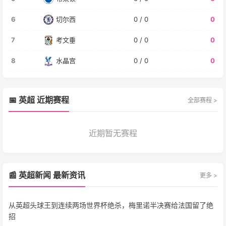
6
切尔西
0 / 0
0
7
考文垂
0 / 0
0
8
水晶宫
0 / 0
0
📅 英超 近期赛程
全部赛程 >
近期暂无赛程
📰 英超新闻 最新资讯
更多 >
从英超头球王到连续两场世界杯绝杀，梅里诺半决赛给法国留了绝
招