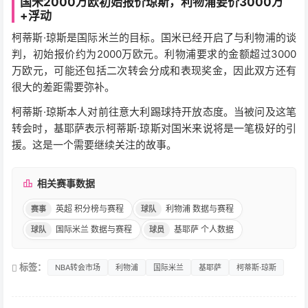
国米2000万欧初始报价琼斯，利物浦要价3000万
+浮动
柯蒂斯·琼斯是国际米兰的目标。国米已经开启了与利物浦的谈
判，初始报价约为2000万欧元。利物浦要求的金额超过3000
万欧元，可能还包括二次转会分成和表现奖金，因此双方还有
很大的差距需要弥补。
柯蒂斯·琼斯本人对前往意大利踢球持开放态度。当被问及这笔
转会时，基耶萨表示柯蒂斯·琼斯对国米来说将是一笔极好的引
援。这是一个需要继续关注的故事。
相关赛事数据
英超 积分榜与赛程
利物浦 数据与赛程
赛事
球队
国际米兰 数据与赛程
基耶萨 个人数据
球队
球员
标签：
NBA转会市场
利物浦
国际米兰
基耶萨
柯蒂斯·琼斯