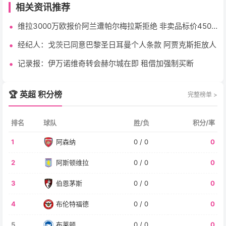
相关资讯推荐
维拉3000万欧报价阿兰遭帕尔梅拉斯拒绝 非卖品标价4500
万
经纪人：戈茨已同意巴黎圣日耳曼个人条款 阿贾克斯拒放人
记录报：伊万诺维奇转会赫尔城在即 租借加强制买断
🏆 英超 积分榜
完整榜单 >
排名
球队
胜/负
积分/率
1
阿森纳
0 / 0
0
2
阿斯顿维拉
0 / 0
0
3
伯恩茅斯
0 / 0
0
4
布伦特福德
0 / 0
0
5
布莱顿
0 / 0
0