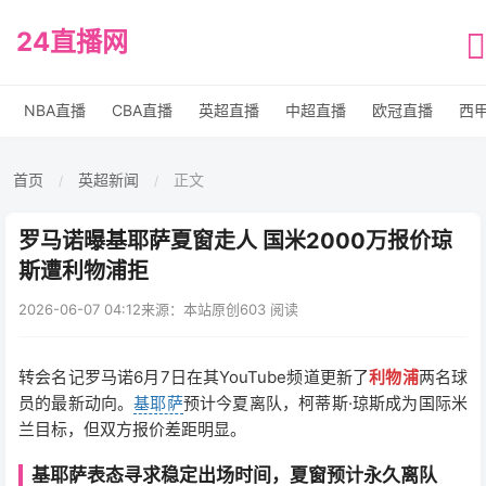
24直播网
NBA直播
CBA直播
英超直播
中超直播
欧冠直播
西
首页
英超新闻
正文
/
/
罗马诺曝基耶萨夏窗走人 国米2000万报价琼
斯遭利物浦拒
2026-06-07 04:12
来源：本站原创
603 阅读
转会名记罗马诺6月7日在其YouTube频道更新了
利物浦
两名球
员的最新动向。
基耶萨
预计今夏离队，柯蒂斯·琼斯成为国际米
兰目标，但双方报价差距明显。
基耶萨表态寻求稳定出场时间，夏窗预计永久离队