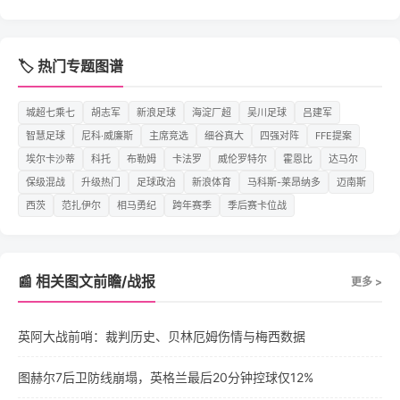
🏷️ 热门专题图谱
城超七乘七
胡志军
新浪足球
海淀厂超
吴川足球
吕建军
智慧足球
尼科·威廉斯
主席竞选
细谷真大
四强对阵
FFE提案
埃尔卡沙蒂
科托
布勒姆
卡法罗
威伦罗特尔
霍恩比
达马尔
保级混战
升级热门
足球政治
新浪体育
马科斯-莱昂纳多
迈南斯
西茨
范扎伊尔
相马勇纪
跨年赛季
季后赛卡位战
📰 相关图文前瞻/战报
更多 >
英阿大战前哨：裁判历史、贝林厄姆伤情与梅西数据
图赫尔7后卫防线崩塌，英格兰最后20分钟控球仅12%