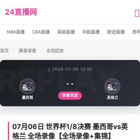
24直播网
NBA直播
CBA直播
英超直播
中超直播
欧冠直播
西
首页
赛事录像
全场回放
/
/
2026-07-06 12:00
-
-
-
录像回放
墨西哥
英格兰
07月06日 世界杯1/8决赛 墨西哥vs英
格兰 全场录像【全场录像+集锦】