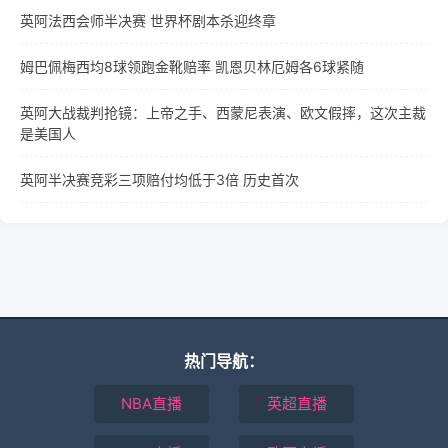
英阿法西会师半决赛 世界杯剧本杀迎终章
姆巴佩梅西均8球领跑金靴赔率 凯恩贝林厄姆各6球紧随
英阿大战裁判抢镜：上帝之手、西蒙尼表演、欧文假摔，这次主裁
是美国人
英阿半决赛竞彩三项赔付均低于3倍 历史首次
热门导航：
NBA直播
英超直播