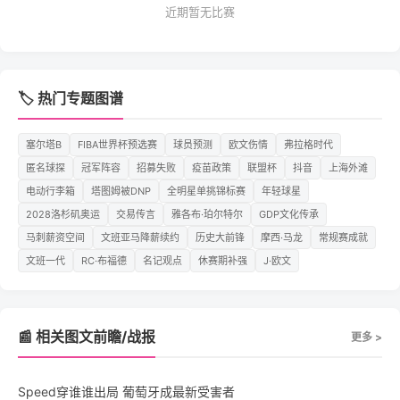
近期暂无比赛
🏷️ 热门专题图谱
塞尔塔B
FIBA世界杯预选赛
球员预测
欧文伤情
弗拉格时代
匿名球探
冠军阵容
招募失败
疫苗政策
联盟杯
抖音
上海外滩
电动行李箱
塔图姆被DNP
全明星单挑锦标赛
年轻球星
2028洛杉矶奥运
交易传言
雅各布·珀尔特尔
GDP文化传承
马刺薪资空间
文班亚马降薪续约
历史大前锋
摩西·马龙
常规赛成就
文班一代
RC·布福德
名记观点
休赛期补强
J·欧文
📰 相关图文前瞻/战报
更多 >
Speed穿谁谁出局 葡萄牙成最新受害者