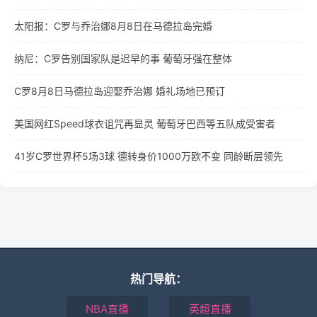
太阳报：C罗与乔治娜8月8日在马德拉岛完婚
纳尼：C罗告别国家队是迟早的事 葡萄牙强在整体
C罗8月8日马德拉岛迎娶乔治娜 婚礼场地已预订
美国网红Speed球衣诅咒再显灵 葡萄牙巴西等五队成受害者
41岁C罗世界杯5场3球 德转身价1000万欧不变 同龄断层领先
热门导航：
NBA直播
英超直播