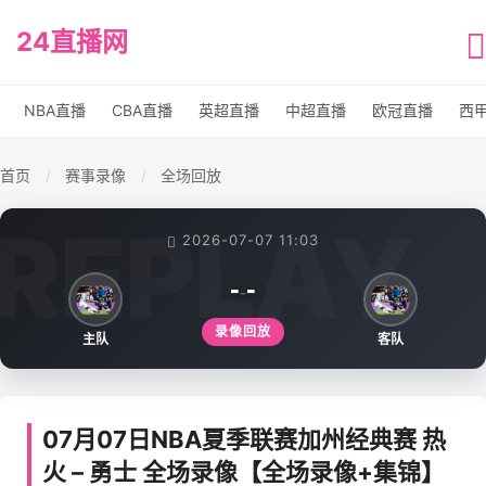
24直播网
NBA直播
CBA直播
英超直播
中超直播
欧冠直播
西
首页
赛事录像
全场回放
/
/
2026-07-07 11:03
-
-
-
录像回放
主队
客队
07月07日NBA夏季联赛加州经典赛 热
火 – 勇士 全场录像【全场录像+集锦】