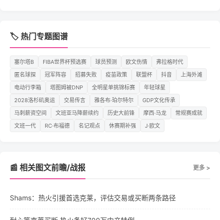
🏷️ 热门专题图谱
塞尔塔B
FIBA世界杯预选赛
球员预测
欧文伤情
弗拉格时代
匿名球探
冠军阵容
招募失败
疫苗政策
联盟杯
抖音
上海外滩
电动行李箱
塔图姆被DNP
全明星单挑锦标赛
年轻球星
2028洛杉矶奥运
交易传言
雅各布·珀尔特尔
GDP文化传承
马刺薪资空间
文班亚马降薪续约
历史大前锋
摩西·马龙
常规赛成就
文班一代
RC·布福德
名记观点
休赛期补强
J·欧文
📰 相关图文前瞻/战报
更多 >
Shams：热火引援首选克莱，评估交易或买断两条路径