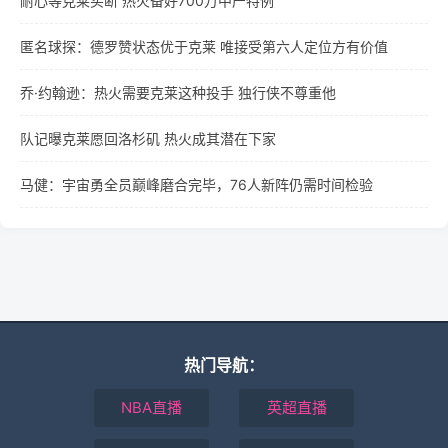
耐心等克莱买断 热火备好700万中产特例
匿名球探：德罗赞状态优于克莱 唯接受第六人定位方有价值
乔·约翰逊：热火需要克莱这种投手 独行侠不尊重他
队记曝克莱愿回洛杉矶 热火成其潜在下家
马健：宇宙勇全员巅峰磨合完毕，76人新阵仍需时间检验
热门导航：
NBA直播
英超直播