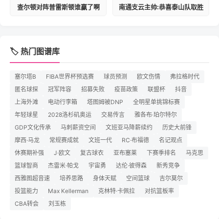
查尔顿对阵普雷斯顿谁赢了啊
南通支云主帅:恭喜泰山队取胜
🏷️ 热门图谱库
塞尔塔B
FIBA世界杯预选赛
球员预测
欧文伤情
弗拉格时代
匿名球探
冠军阵容
招募失败
疫苗政策
联盟杯
抖音
上海外滩
电动行李箱
塔图姆被DNP
全明星单挑锦标赛
年轻球星
2028洛杉矶奥运
交易传言
雅各布·珀尔特尔
GDP文化传承
马刺薪资空间
文班亚马降薪续约
历史大前锋
摩西·马龙
常规赛成就
文班一代
RC·布福德
名记观点
休赛期补强
J·欧文
复古球衣
亚布塞莱
下赛季排名
马克思
篮球智商
杰雷米·帕戈
宇宙勇
达伦·彼得森
新秀竞争
西雅图超音速
培养思路
身体天赋
空间篮球
吉尔莫尔
投篮能力
Max Kellerman
克林特·卡佩拉
对抗篮板率
CBA转会
刘玉栋