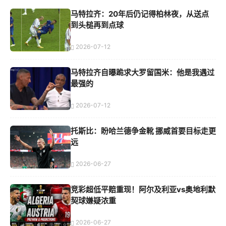
马特拉齐：20年后仍记得柏林夜，从送点
到头槌再到点球
2026-07-12
马特拉齐自曝跪求大罗留国米：他是我遇过
最强的
2026-07-12
托斯比：盼哈兰德争金靴 挪威首要目标走更
远
2026-06-27
竞彩超低平赔重现！阿尔及利亚vs奥地利默
契球嫌疑浓重
2026-06-27