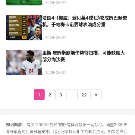
2026-06-27
法国4-1挪威：登贝莱4球1助攻成姆巴佩僚
机，于帕梅卡诺丢球表演成分重
2026-06-27
里斯·詹姆斯腿筋伤势待扫描，可能缺席大
部分淘汰赛
2026-06-27
1
2
3
…
22
»
知识图谱：
有关“2006世界杯”的所有体育数据一网打尽。涵盖2006世
界杯最近的比赛日程安排、比分记录以及相关的转会资讯。如果想看比