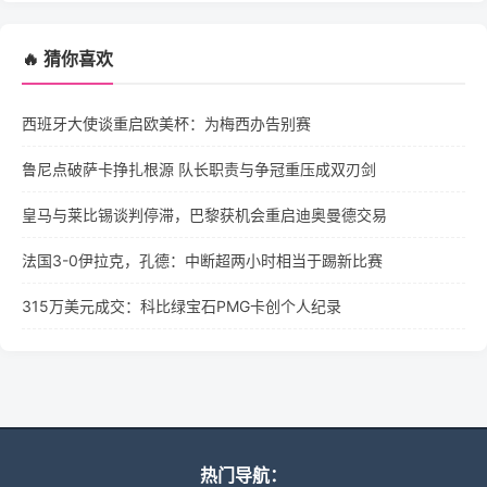
🔥 猜你喜欢
西班牙大使谈重启欧美杯：为梅西办告别赛
鲁尼点破萨卡挣扎根源 队长职责与争冠重压成双刃剑
皇马与莱比锡谈判停滞，巴黎获机会重启迪奥曼德交易
法国3-0伊拉克，孔德：中断超两小时相当于踢新比赛
315万美元成交：科比绿宝石PMG卡创个人纪录
热门导航：