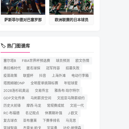
萨斯菲尔德对巴塞罗那
欧洲联赛的日本球员
🏷️ 热门图谱库
塞尔塔B
FIBA世界杯预选赛
球员预测
欧文伤情
弗拉格时代
匿名球探
冠军阵容
招募失败
疫苗政策
联盟杯
抖音
上海外滩
电动行李箱
塔图姆被DNP
全明星单挑锦标赛
年轻球星
2028洛杉矶奥运
交易传言
雅各布·珀尔特尔
GDP文化传承
马刺薪资空间
文班亚马降薪续约
历史大前锋
摩西·马龙
常规赛成就
文班一代
RC·布福德
名记观点
休赛期补强
J·欧文
复古球衣
亚布塞莱
下赛季排名
马克思
篮球智商
杰雷米·帕戈
宇宙勇
达伦·彼得森