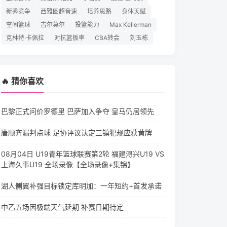
新秀竞争
西雅图超音速
培养思路
身体天赋
空间篮球
吉尔莫尔
投篮能力
Max Kellerman
克林特·卡佩拉
对抗篮板率
CBA转会
刘玉栋
🔥 猜你喜欢
巴黎正式问价罗德里 巴萨加入争夺 皇马仍居领先
唐顺齐漏判点球 足协评议认定三镇犯规应获黄牌
08月04日 U19青年篮球联赛第2轮 福建浔兴U19 VS
上海久事U19 全场录像【全场录像+集锦】
湖人侧翼补强目标锁定库明加：一年短约+首发承诺
中乙五场因极端天气延期 补赛日期待定