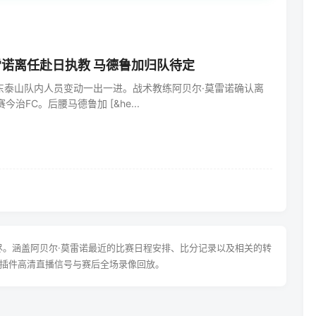
诺离任赴日执教 马德鲁加归队待定
东泰山队内人员变动一出一进。战术教练阿贝尔·莫雷诺确认离
今治FC。后腰马德鲁加 [&he...
尽。涵盖阿贝尔·莫雷诺最近的比赛日程安排、比分记录以及相关的转
插件高清直播信号与赛后全场录像回放。