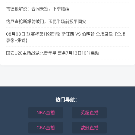
韦德谈解说：合同未签，下季继续
约尼查抢断爆射破门，玉昆半场前扳平国安
08月08日 联赛杯第1轮第1轮 斯旺西 VS 伯明翰 全场录像【全场
录像+集锦】
国安U20主场战湖北青年星 票务7月13日10时启动
热门导航：
NBA直播
英超直播
CBA直播
欧冠直播