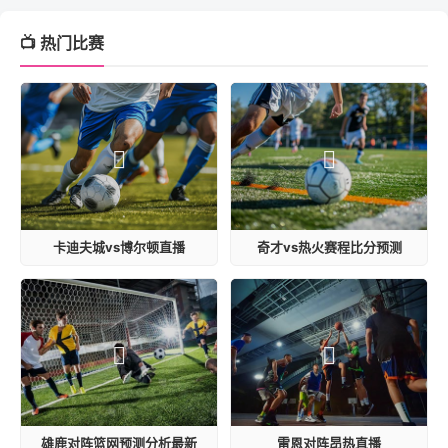
📺 热门比赛
卡迪夫城vs博尔顿直播
奇才vs热火赛程比分预测
雄鹿对阵篮网预测分析最新
雷恩对阵昂热直播