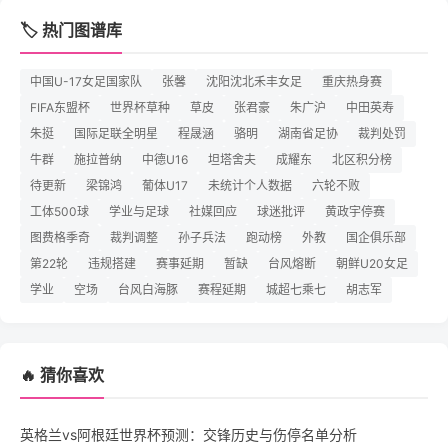
🏷️ 热门图谱库
中国U-17女足国家队
张馨
沈阳沈北禾丰女足
重庆热身赛
FIFA东盟杯
世界杯草种
草皮
张君豪
朱广沪
中田英寿
朱挺
国际足联全明星
程晟涵
骆明
湖南省足协
裁判处罚
牛群
施拉普纳
中德U16
坦塔舍夫
成耀东
北区积分榜
待更新
梁锦鸿
葡体U17
未统计个人数据
六轮不败
工体500球
学业与足球
社媒回应
球迷批评
黄政宇停赛
图费格季奇
裁判调整
孙子兵法
跑动榜
外教
国企俱乐部
第22轮
违规搭建
赛事延期
暂缺
台风熔断
朝鲜U20女足
学业
空场
台风白海豚
赛程延期
城超七乘七
胡志军
🔥 猜你喜欢
英格兰vs阿根廷世界杯预测：交锋历史与伤停名单分析