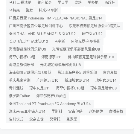
马利克·福法纳
普利希奇
里贝里
烧烤
举办地
西超杯
马特森
染发
托米·马奎斯
印度尼西亚 Indonesia TIM PELAJAR NASIONAL 男足U14
广州市南沙区青少年足球训练中心
东莞市横沥镇足球协会U9精英队
泰国 THAILAND BLUE ANGELS 女足U12
琼中女足U12
长沙飞阳少年足球队U10
马奎斯
阿尔瓦罗·科尔特斯
海南御凯足球俱乐部U9
光明城足球俱乐部狼队混合U8
海菲尔德杯U9组
海南德宇U11
佛山顺德克圣足球俱乐部U10
海港星旗俱乐部
光明城足球俱乐部虎队U8
海南御凯足球俱乐部 U8 队
昌江山海户外足球俱乐部
官方哀悼
重庆兆来青训
广州纳迅 U10
新加坡女足U14
琼中女足U14
青训连线
琼中女足U11
海菲尔德杯U10组
琼中男足混合U8
俄罗斯Taifun
海菲尔德杯U9/8组
泰国Thailand PT Prachuap FC Academy 男足U14
润未来·三亚小铁人U14
里斯科
安古伊萨
迪洛伦佐
直播事故
告别仪式
父亲去世
莫雷托
圣家堂