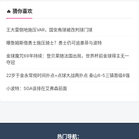
🔥 猜你喜欢
王大雷倒地施压VAR，国安角球被改判球门球
曝詹姆斯借勇士施压骑士？勇士仍可追墨菲与波特
金球魔咒69年持续：登贝莱随法国出局，世界杯前金球得主无一
夺冠
22岁于金永常规时间扑点+点球大战两扑点 泰山6-5三镇晋级8强
小波特：SGA该排在艾弗森前面
热门导航：