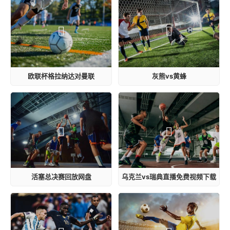
欧联杯格拉纳达对曼联
灰熊vs黄蜂
活塞总决赛回放网盘
乌克兰vs瑞典直播免费视频下载