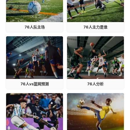
76人队主场
76人主力是谁
76人vs篮网预测
76人分析