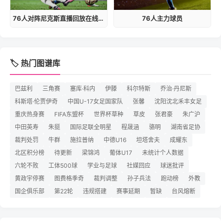
76人对阵尼克斯直播回放在线观看视频
76人主力球员
🏷️ 热门图谱库
巴兹利
三角赛
塞库·科内
伊滕
科尔特斯
乔治·丹尼斯
科斯塔·伦贾伊奇
中国U-17女足国家队
张馨
沈阳沈北禾丰女足
重庆热身赛
FIFA东盟杯
世界杯草种
草皮
张君豪
朱广沪
中田英寿
朱挺
国际足联全明星
程晟涵
骆明
湖南省足协
裁判处罚
牛群
施拉普纳
中德U16
坦塔舍夫
成耀东
北区积分榜
待更新
梁锦鸿
葡体U17
未统计个人数据
六轮不败
工体500球
学业与足球
社媒回应
球迷批评
黄政宇停赛
图费格季奇
裁判调整
孙子兵法
跑动榜
外教
国企俱乐部
第22轮
违规搭建
赛事延期
暂缺
台风熔断