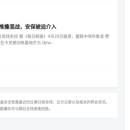
推搡混战，安保被迫介入
现场失控 据《每日邮报》4月29日报道，曼联中场布鲁诺·费
卡灵顿训练基地外为 [&he...
涵盖安全隐患最近的比赛日程安排、比分记录以及相关的转会资讯。
直播信号与赛后全场录像回放。