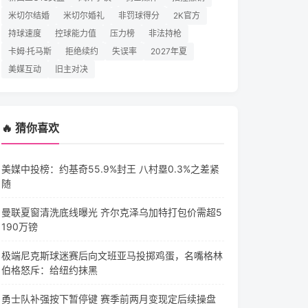
米切尔结婚
米切尔婚礼
非罚球得分
2K官方
持球速度
控球能力值
压力榜
非法持枪
卡姆·托马斯
拒绝续约
失误率
2027年夏
美媒互动
旧主对决
🔥 猜你喜欢
美媒中投榜：约基奇55.9%封王 八村塁0.3%之差紧
随
曼联夏窗清洗底线曝光 齐尔克泽乌加特打包价需超5
190万镑
极端尼克斯球迷赛后向文班亚马投掷鸡蛋，名嘴格林
伯格怒斥：给纽约抹黑
勇士队补强按下暂停键 赛季前两月变现定后续操盘