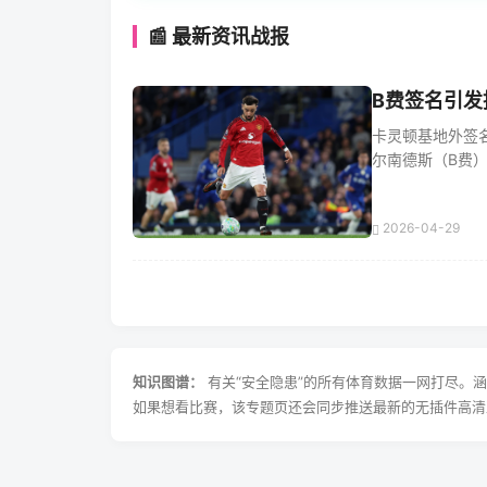
📰 最新资讯战报
B费签名引发
卡灵顿基地外签名
尔南德斯（B费）在
2026-04-29
知识图谱：
有关“安全隐患”的所有体育数据一网打尽。
如果想看比赛，该专题页还会同步推送最新的无插件高清