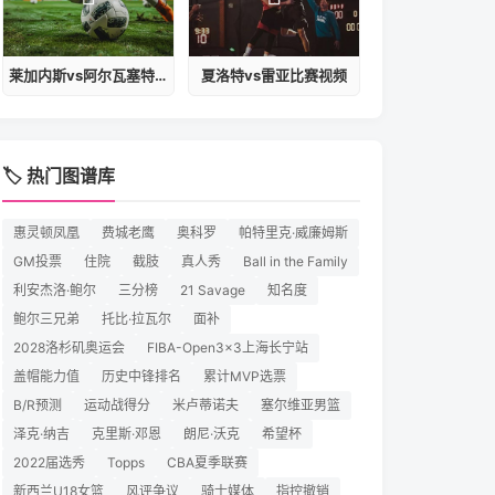
莱加内斯vs阿尔瓦塞特预测
夏洛特vs雷亚比赛视频
🏷️ 热门图谱库
惠灵顿凤凰
费城老鹰
奥科罗
帕特里克·威廉姆斯
GM投票
住院
截肢
真人秀
Ball in the Family
利安杰洛·鲍尔
三分榜
21 Savage
知名度
鲍尔三兄弟
托比·拉瓦尔
面补
2028洛杉矶奥运会
FIBA-Open3x3上海长宁站
盖帽能力值
历史中锋排名
累计MVP选票
B/R预测
运动战得分
米卢蒂诺夫
塞尔维亚男篮
泽克·纳吉
克里斯·邓恩
朗尼·沃克
希望杯
2022届选秀
Topps
CBA夏季联赛
新西兰U18女篮
风评争议
骑士媒体
指控撤销