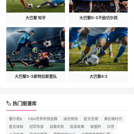
大巴黎 知乎
大巴黎0-3不敌切尔西
大巴黎3-3斯特拉斯堡队
大巴黎4:2
🏷️ 热门图谱库
塞尔塔B
FIBA世界杯预选赛
球员预测
欧文伤情
弗拉格时代
匿名球探
冠军阵容
招募失败
疫苗政策
联盟杯
抖音