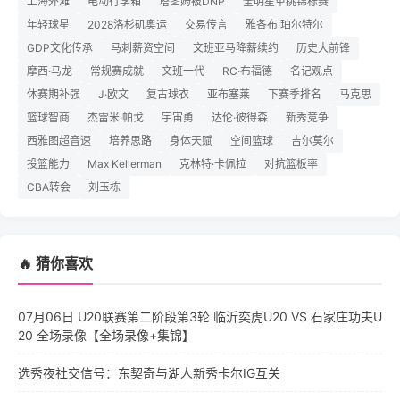
上海外滩
电动行李箱
塔图姆被DNP
全明星单挑锦标赛
年轻球星
2028洛杉矶奥运
交易传言
雅各布·珀尔特尔
GDP文化传承
马刺薪资空间
文班亚马降薪续约
历史大前锋
摩西·马龙
常规赛成就
文班一代
RC·布福德
名记观点
休赛期补强
J·欧文
复古球衣
亚布塞莱
下赛季排名
马克思
篮球智商
杰雷米·帕戈
宇宙勇
达伦·彼得森
新秀竞争
西雅图超音速
培养思路
身体天赋
空间篮球
吉尔莫尔
投篮能力
Max Kellerman
克林特·卡佩拉
对抗篮板率
CBA转会
刘玉栋
🔥 猜你喜欢
07月06日 U20联赛第二阶段第3轮 临沂奕虎U20 VS 石家庄功夫U
20 全场录像【全场录像+集锦】
选秀夜社交信号：东契奇与湖人新秀卡尔IG互关