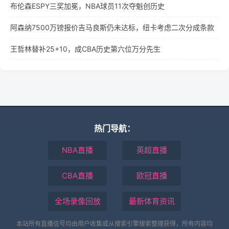
布伦森ESPY三奖加冕，NBA球员11次夺魁创历史
阿森纳7500万镑报价吉马良斯仍未达标，纽卡考虑二次分成条款
王哲林替补25+10，成CBA历史第六位万分先生
热门导航：
NBA直播
英超直播
CBA直播
欧冠直播
全场录像回放
最新体育资讯
本站所有直播信号均由用户收集或从搜索引擎搜索整理获得，所有内容均