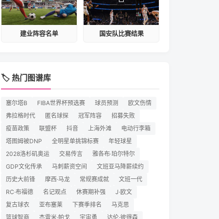
建业阵容名单
国安队比赛结果
🏷️ 热门图谱库
塞尔塔B
FIBA世界杯预选赛
球员预测
欧文伤情
弗拉格时代
匿名球探
冠军阵容
招募失败
疫苗政策
联盟杯
抖音
上海外滩
电动行李箱
塔图姆被DNP
全明星单挑锦标赛
年轻球星
2028洛杉矶奥运
交易传言
雅各布·珀尔特尔
GDP文化传承
马刺薪资空间
文班亚马降薪续约
历史大前锋
摩西·马龙
常规赛成就
文班一代
RC·布福德
名记观点
休赛期补强
J·欧文
复古球衣
亚布塞莱
下赛季排名
马克思
篮球智商
杰雷米·帕戈
宇宙勇
达伦·彼得森