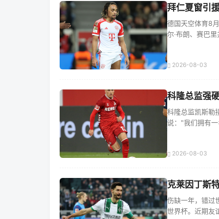
拜仁夏窗引援
德国天空体育8
尔·布朗、赛巴里并
2026-08-03
科隆总监强
科隆总监凯斯勒接
说："我们拥有一名
2026-08-03
克莱因丁斯
伤缺一年，错过
世界杯。近期友谊赛