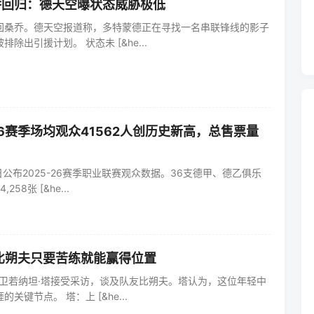
乔回归：德天空曝状态威胁极低
回桑乔。德天空报道称，多特蒙德正在寻找一名串联锋线的影子
除出引援计划。 状态未 [&he...
-26赛季场均观众41562人创历史新高，总售票量
日公布2025-26赛季职业联赛观众数据。36支德甲、德乙俱乐
258张 [&he...
比朔夫只要苦练就能赢得位置
后卫若纳坦·塔接受采访，谈及队友比朔夫。塔认为，这位年轻中
关键节点。 塔：上 [&he...