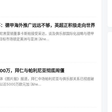
事：德甲海外推广远远不够，英超正积极走向世界
仁慕尼黑营销董事卡斯帕接受采访，谈及俱乐部国际化战略与德甲
标市场锁定美洲与亚洲 [&he...
1500万，拜仁与帕利尼亚彻底闹僵
国媒体《图片报》报道，拜仁中场帕利尼亚与俱乐部关系已彻底破
近5000万欧元加 [&he...