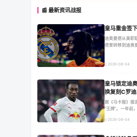
📰 最新资讯战报
皇马重金签下
迪奥曼德从美职
德里转移到迪奥曼德
2026-08-04
皇马锁定迪
换复刻C罗迪
据《马卡报》报
“王牌”。一年前，
2026-08-04