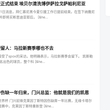
正式结束 埃贝尔清洗博伊萨拉戈萨帕利尼亚
月1日消息，拜仁慕尼黑今夏引援工作已提前结束。在签下纳撒尼
即将买断恩迪亚耶后， [&he...
硬留人：马拉新赛季哪也不去
受了spox的采访。他明确表示，马拉新赛季会留下。 凯斯勒
出色的球员，整个科 [&he...
特伤缺一年归来，门兴总监：他就是我们的凯恩
世界杯 门兴前锋克莱因丁斯特因伤缺席一年比赛，无缘卡塔尔
中，克莱因丁斯特重新登 [&he...