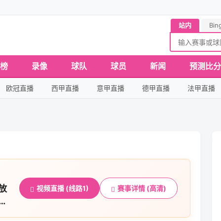
站内
Bin
榜
录像
球队
球员
新闻
预测比分
欧冠直播
西甲直播
意甲直播
德甲直播
法甲直播
放
视频直播 (线路1)
赛事详情 (高清)
0分