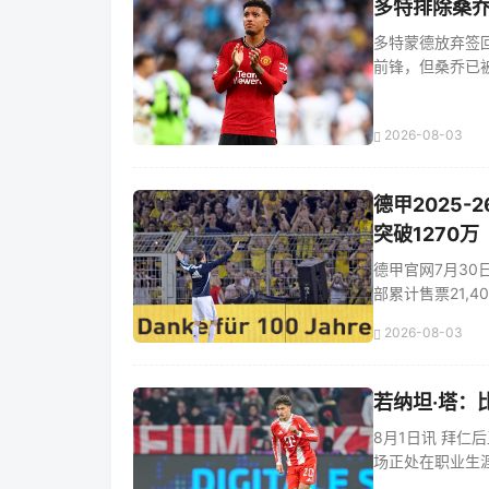
多特排除桑
多特蒙德放弃签
前锋，但桑乔已被排
2026-08-03
德甲2025
突破1270万
德甲官网7月30
部累计售票21,404,
2026-08-03
若纳坦·塔：
8月1日讯 拜仁
场正处在职业生涯的