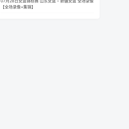
07月28日女篮锦标赛 山东女篮 – 新疆女篮 全场录像
【全场录像+集锦】