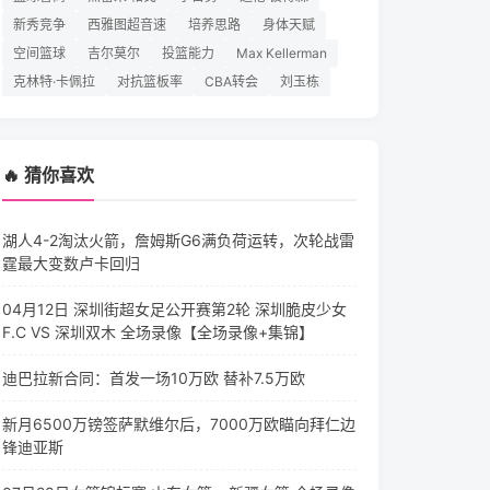
新秀竞争
西雅图超音速
培养思路
身体天赋
空间篮球
吉尔莫尔
投篮能力
Max Kellerman
克林特·卡佩拉
对抗篮板率
CBA转会
刘玉栋
🔥 猜你喜欢
湖人4-2淘汰火箭，詹姆斯G6满负荷运转，次轮战雷
霆最大变数卢卡回归
04月12日 深圳街超女足公开赛第2轮 深圳脆皮少女
F.C VS 深圳双木 全场录像【全场录像+集锦】
迪巴拉新合同：首发一场10万欧 替补7.5万欧
新月6500万镑签萨默维尔后，7000万欧瞄向拜仁边
锋迪亚斯